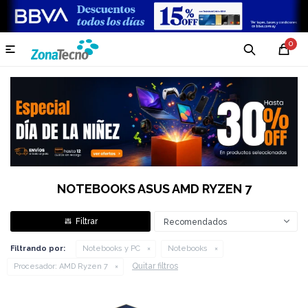
0

NOTEBOOKS ASUS AMD RYZEN 7
Recomendados
Filtrando por:
Notebooks y PC
Notebooks
Quitar filtros
Procesador:
AMD Ryzen 7