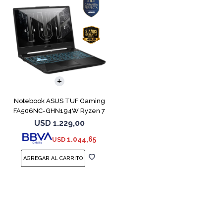
COMPARAR
Notebook ASUS TUF Gaming
FA506NC-GHN194W Ryzen 7
7445HS 3050
USD
1.229,00
1.044,65
USD