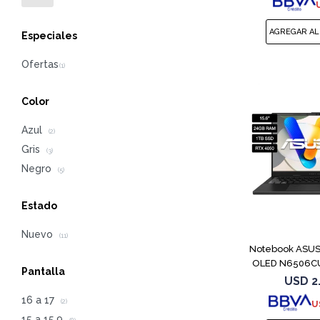
Especiales
Color
Azul
(2)
Gris
(3)
Negro
(5)
Estado
Nuevo
(11)
Notebook ASUS 
OLED N6506C
Pantalla
4
USD
2
16 a 17
(2)
U
15 a 15.9