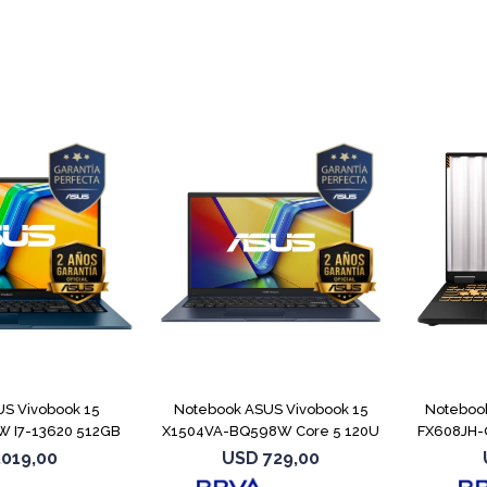
COMPARAR
COMPARAR
S Vivobook 15
Notebook ASUS Vivobook 15
Noteboo
 I7-13620 512GB
X1504VA-BQ598W Core 5 120U
FX608JH-
6GB
512GB
.019,00
USD
729,00