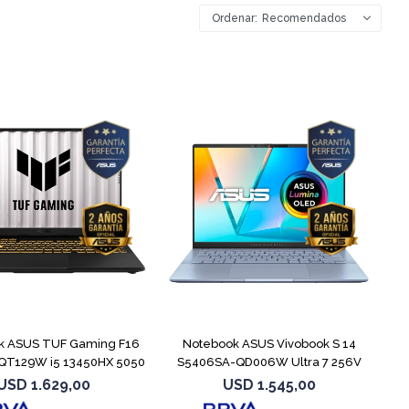
Recomendados
COMPARAR
COMPARAR
k ASUS TUF Gaming F16
Notebook ASUS Vivobook S 14
QT129W i5 13450HX 5050
S5406SA-QD006W Ultra 7 256V
1TB
USD
1.629,00
USD
1.545,00