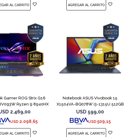
COMPARAR
COMPARAR
k Gamer ROG Strix G16
Notebook ASUS Vivobook 15
RV093W Ryzen 9 8940HX
X1504VA-BQ078W i3-1315U 512GB
1T
8GB
USD
2.469,00
USD
599,00
2.098,65
509,15
USD
USD