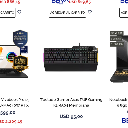
866,15
619,65
USD
USD
COMPARAR
Vivobook Pro 15
Teclado Gamer Asus TUF Gaming
Notebook 
U-MA040W RTX
K1 RA04 Membrana
5 8gb
050
.599,00
USD
95,00
2.209,15
SD