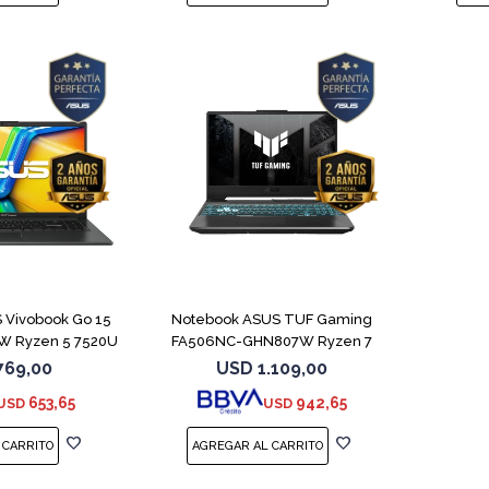
COMPARAR
COMPARAR
 Vivobook Go 15
Notebook ASUS TUF Gaming
W Ryzen 5 7520U
FA506NC-GHN807W Ryzen 7
7445HS 3050
769,00
USD
1.109,00
653,65
942,65
USD
USD