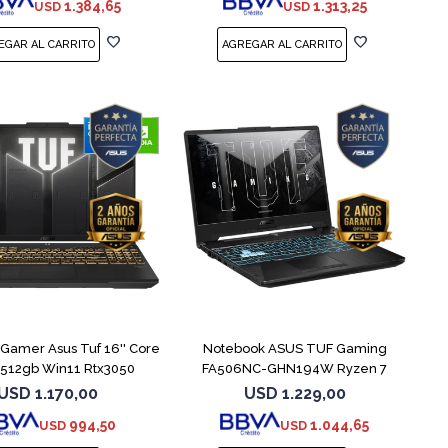
1.384,65
1.313,25
USD
USD
COMPARAR
COMPARAR
Gamer Asus Tuf 16'' Core
Notebook ASUS TUF Gaming
 512gb Win11 Rtx3050
FA506NC-GHN194W Ryzen 7
7445HS 3050
USD
1.170,00
USD
1.229,00
994,50
1.044,65
USD
USD