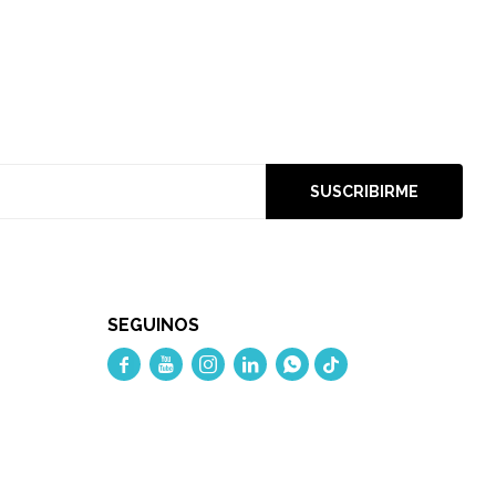
SUSCRIBIRME
SEGUINOS




