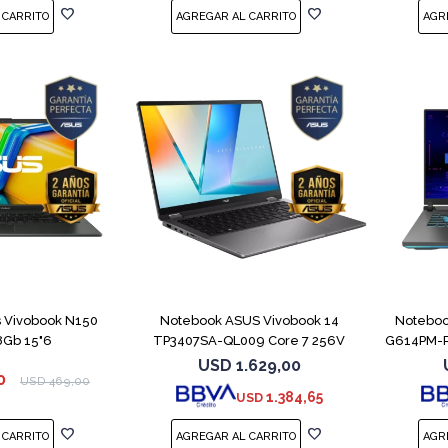
COMPARAR
COMPARAR
 Vivobook N150
Notebook ASUS Vivobook 14
Noteboo
8Gb 15"6
TP3407SA-QL009 Core 7 256V
G614PM-
512GB
USD
1.629,00
0
USD
469,00
1.384,65
USD