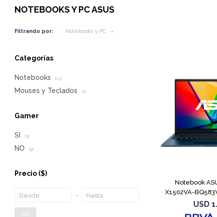
NOTEBOOKS Y PC ASUS
Filtrando por:
Notebooks y PC
Categorías
Notebooks
(13)
Mouses y Teclados
(1)
Gamer
SI
(3)
NO
(9)
Precio
($)
Notebook ASU
X1502VA-BQ583W
1
USD
1
OK