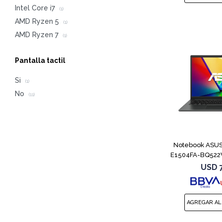
Intel Core i7
(1)
AMD Ryzen 5
(1)
AMD Ryzen 7
(1)
Pantalla tactil
Si
(1)
No
(11)
Notebook ASUS
E1504FA-BQ522
USD