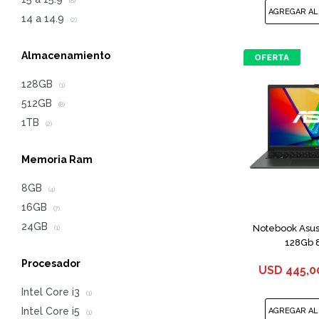
(8)
14 a 14.9
(2)
Almacenamiento
128GB
(1)
512GB
(8)
1TB
(2)
Memoria Ram
8GB
(4)
16GB
(7)
24GB
Notebook Asus
(1)
128Gb 
Procesador
USD
445,0
Intel Core i3
(1)
Intel Core i5
(1)