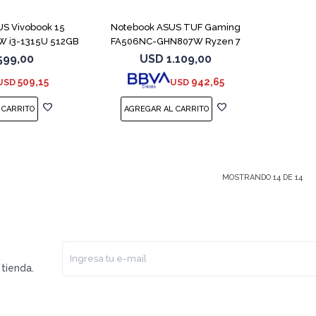
S Vivobook 15
Notebook ASUS TUF Gaming
 i3-1315U 512GB
FA506NC-GHN807W Ryzen 7
GB
7445HS 3050
599,00
USD
1.109,00
509,15
942,65
USD
USD
MOSTRANDO
14
DE
14
tienda.