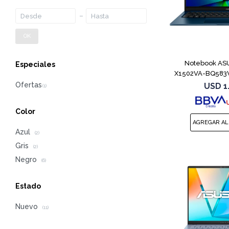
OK
Notebook ASU
Especiales
X1502VA-BQ583W
1
USD
1
Color
Azul
(2)
Gris
(2)
Negro
(6)
Estado
Nuevo
(11)