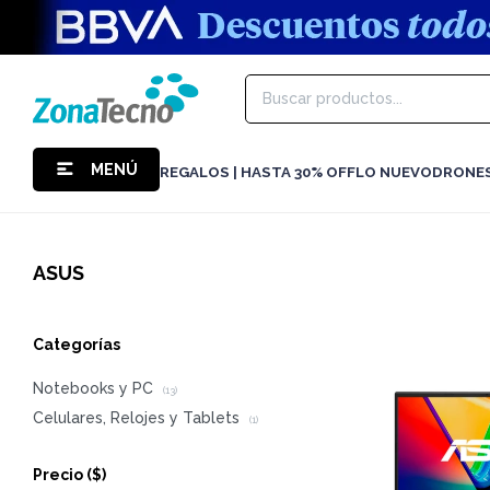
MENÚ
REGALOS | HASTA 30% OFF
LO NUEVO
DRONE
ASUS
Categorías
Notebooks y PC
(13)
Celulares, Relojes y Tablets
(1)
Precio
($)