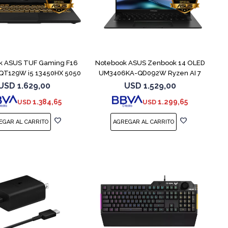
COMPARAR
COMPARAR
k ASUS TUF Gaming F16
Notebook ASUS Zenbook 14 OLED
QT129W i5 13450HX 5050
UM3406KA-QD092W Ryzen AI 7
350
USD
1.629,00
USD
1.529,00
1.384,65
1.299,65
USD
USD