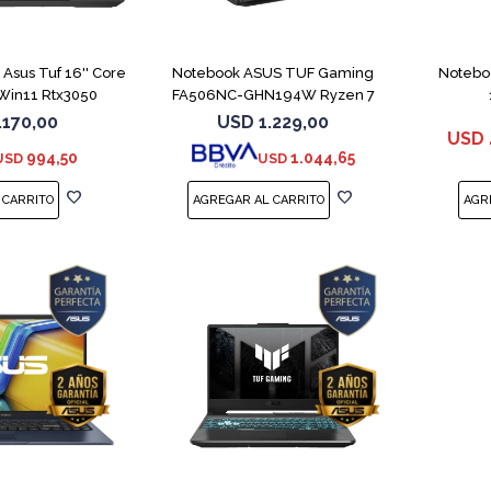
MPARAR
COMPARAR
sus Tuf 16'' Core
Notebook ASUS TUF Gaming
Notebo
Win11 Rtx3050
FA506NC-GHN194W Ryzen 7
7445HS 3050
.170,00
USD
1.229,00
USD
994,50
1.044,65
USD
USD
COMPARAR
COMPARAR