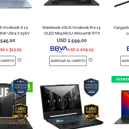
COMPARAR
COMPARAR
 Vivobook S 14
Notebook ASUS Vivobook Pro 15
Cargado
W Ultra 7 256V
OLED N6506CU-MA040W RTX
1
TB
4050
.545,00
USD
2.599,00
1.313,25
2.209,15
SD
USD