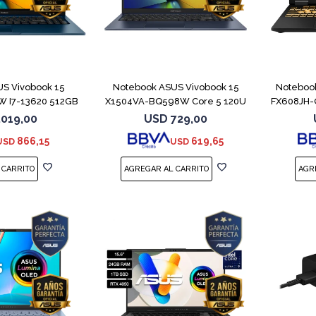
COMPARAR
COMPARAR
S Vivobook 15
Notebook ASUS Vivobook 15
Noteboo
 I7-13620 512GB
X1504VA-BQ598W Core 5 120U
FX608JH-
6GB
512GB
.019,00
USD
729,00
866,15
619,65
USD
USD