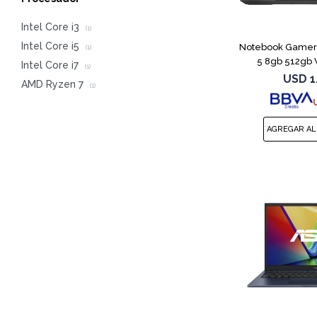
CO
Intel Core i3
(1)
Intel Core i5
Notebook Gamer A
(1)
5 8gb 512gb 
Intel Core i7
(1)
USD
1
AMD Ryzen 7
(1)