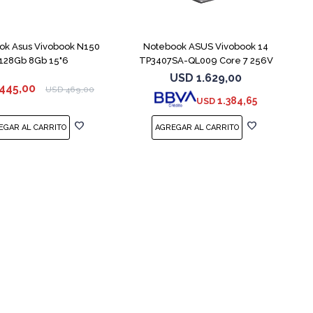
COMPARAR
COMPARAR
ok Asus Vivobook N150
Notebook ASUS Vivobook 14
128Gb 8Gb 15"6
TP3407SA-QL009 Core 7 256V
512GB
USD
1.629,00
445,00
USD
469,00
1.384,65
USD