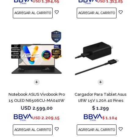
1.384,65
1.313,25
USD
USD
COMPARAR
Notebook ASUS Vivobook Pro
Cargador Para Tablet Asus
15 OLED N6506CU-MA040W
18W 15V 1.20A 40 Pines
RTX 4050
USD
2.599,00
$
1.299
2.209,15
1.104
USD
$