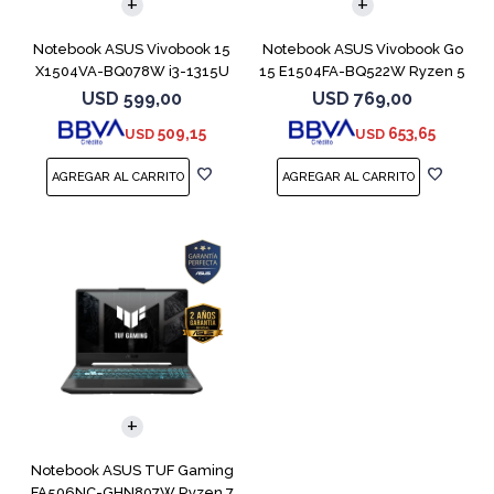
Notebook ASUS Vivobook 15
Notebook ASUS Vivobook Go
X1504VA-BQ078W i3-1315U
15 E1504FA-BQ522W Ryzen 5
512GB 8GB
7520U
USD
599,00
USD
769,00
509,15
653,65
USD
USD
COMPARAR
Notebook ASUS TUF Gaming
FA506NC-GHN807W Ryzen 7