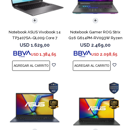
COMPARAR
COMPARAR
Notebook ASUS Vivobook 14
Notebook Gamer ROG Strix
TP3407SA-QL009 Core 7
G16 G614PM-RV093W Ryzen
256V 512GB
9 8940HX 1T
USD
1.629,00
USD
2.469,00
1.384,65
2.098,65
USD
USD
COMPARAR
COMPARAR