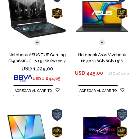
COMPARAR
COMPARAR
Notebook ASUS TUF Gaming
Notebook Asus Vivobook
FA506NC-GHN194W Ryzen 7
N150 128Gb 8Gb 15"6
7445HS 3050
USD
1.229,00
USD
445,00
USD
469,00
1.044,65
USD