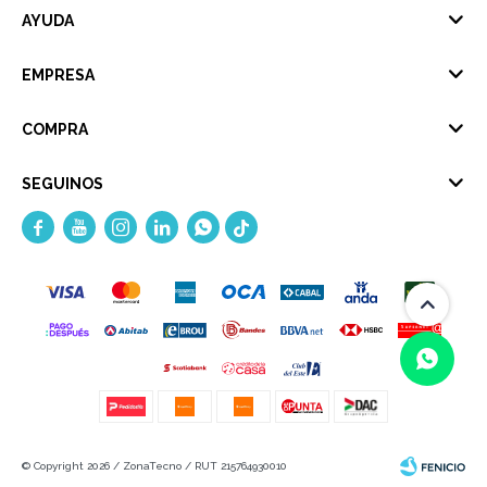
AYUDA
EMPRESA
COMPRA
SEGUINOS





(0/4)
© Copyright 2026 / ZonaTecno / RUT 215764930010