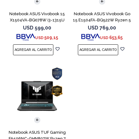
Notebook ASUS Vivobook 15
Notebook ASUS Vivobook Go
X1504VA-BQ078W i3-1315U
15 E1504FA-BQ522W Ryzen 5
512GB 8GB
7520U
USD
599,00
USD
769,00
509,15
653,65
USD
USD
COMPARAR
Notebook ASUS TUF Gaming
FA506NC-GHN807W Ryzen 7