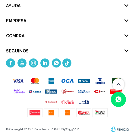
AYUDA
EMPRESA
COMPRA
SEGUINOS





(0/4)
© Copyright 2026 / ZonaTecno / RUT 215764930010