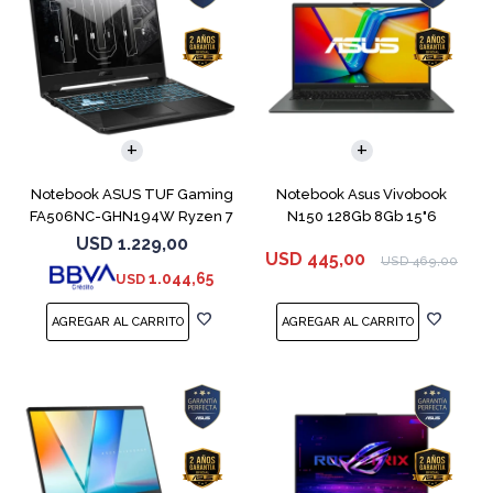
COMPARAR
COMPARAR
Notebook ASUS TUF Gaming
Notebook Asus Vivobook
FA506NC-GHN194W Ryzen 7
N150 128Gb 8Gb 15"6
7445HS 3050
USD
1.229,00
USD
445,00
USD
469,00
1.044,65
USD