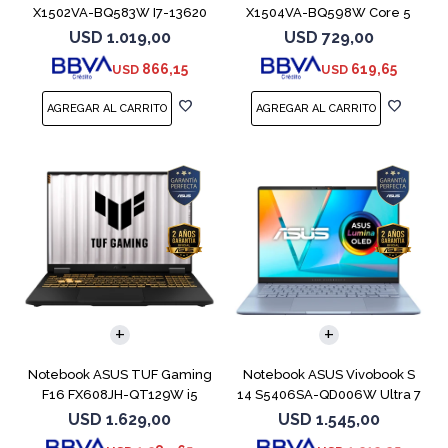
X1502VA-BQ583W I7-13620
X1504VA-BQ598W Core 5
512GB 16GB
120U 512GB
USD
1.019,00
USD
729,00
866,15
619,65
USD
USD
COMPARAR
COMPARAR
Notebook ASUS TUF Gaming
Notebook ASUS Vivobook S
F16 FX608JH-QT129W i5
14 S5406SA-QD006W Ultra 7
13450HX 5050
256V 1TB
USD
1.629,00
USD
1.545,00