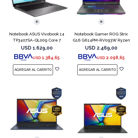
COMPARAR
COMPARAR
Notebook ASUS Vivobook 14
Notebook Gamer ROG Strix
TP3407SA-QL009 Core 7
G16 G614PM-RV093W Ryzen
256V 512GB
9 8940HX 1T
USD
1.629,00
USD
2.469,00
1.384,65
2.098,65
USD
USD
COMPARAR
COMPARAR