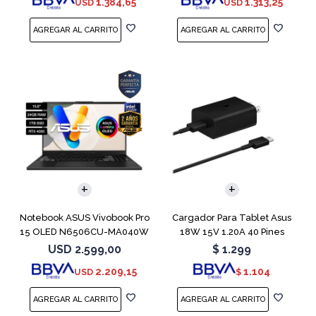
1.384,65
1.313,25
USD
USD
COMPARAR
Notebook ASUS Vivobook Pro
Cargador Para Tablet Asus
15 OLED N6506CU-MA040W
18W 15V 1.20A 40 Pines
RTX 4050
USD
2.599,00
$
1.299
2.209,15
1.104
USD
$