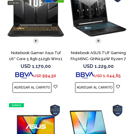
COMPARAR
COMPARAR
Notebook Gamer Asus Tuf
Notebook ASUS TUF Gaming
16'' Core 5 8gb 512gb Win11
FA506NC-GHN194W Ryzen 7
Rtx3050
7445HS 3050
USD
1.170,00
USD
1.229,00
994,50
1.044,65
USD
USD