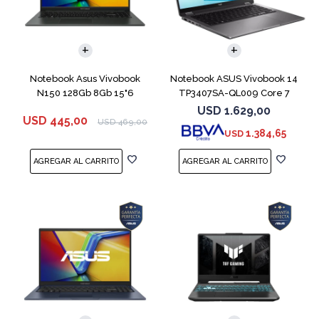
COMPARAR
COMPARAR
Notebook Asus Vivobook
Notebook ASUS Vivobook 14
N150 128Gb 8Gb 15"6
TP3407SA-QL009 Core 7
256V 512GB
USD
1.629,00
USD
445,00
USD
469,00
1.384,65
USD
COMPARAR
COMPARAR