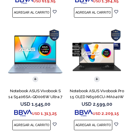
619,65
1.384,65
USD
USD
COMPARAR
COMPARAR
Notebook ASUS Vivobook S
Notebook ASUS Vivobook Pro
14 S5406SA-QD006W Ultra 7
15 OLED N6506CU-MA040W
256V 1TB
RTX 4050
USD
1.545,00
USD
2.599,00
1.313,25
2.209,15
USD
USD