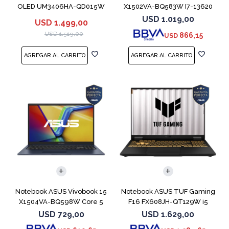
OLED UM3406HA-QD015W
X1502VA-BQ583W I7-13620
Ryzen 7 8840HS
512GB 16GB
USD
1.019,00
USD
1.499,00
USD
1.519,00
866,15
USD
COMPARAR
COMPARAR
Notebook ASUS Vivobook 15
Notebook ASUS TUF Gaming
X1504VA-BQ598W Core 5
F16 FX608JH-QT129W i5
120U 512GB
13450HX 5050
USD
729,00
USD
1.629,00