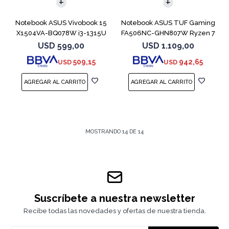
Notebook ASUS Vivobook 15
Notebook ASUS TUF Gaming
X1504VA-BQ078W i3-1315U
FA506NC-GHN807W Ryzen 7
512GB 8GB
7445HS 3050
USD
599,00
USD
1.109,00
509,15
942,65
USD
USD
MOSTRANDO
14
DE
14
Suscríbete a nuestra newsletter
Recibe todas las novedades y ofertas de nuestra tienda.