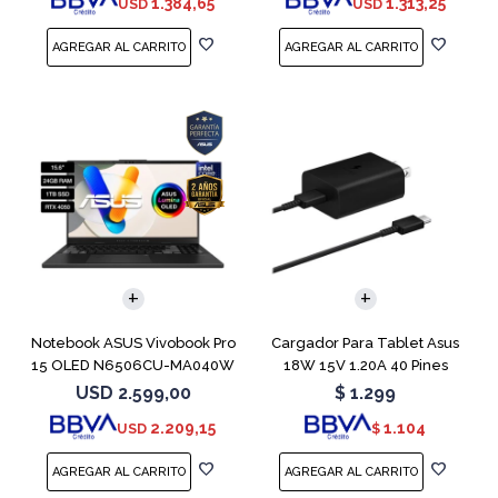
1.384,65
1.313,25
USD
USD
COMPARAR
Notebook ASUS Vivobook Pro
Cargador Para Tablet Asus
15 OLED N6506CU-MA040W
18W 15V 1.20A 40 Pines
RTX 4050
USD
2.599,00
$
1.299
2.209,15
1.104
USD
$