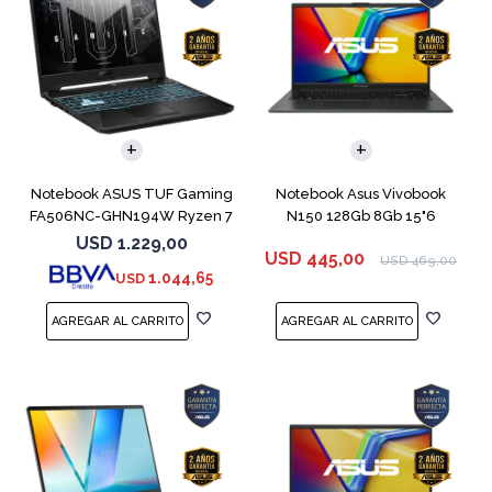
COMPARAR
COMPARAR
Notebook ASUS TUF Gaming
Notebook Asus Vivobook
FA506NC-GHN194W Ryzen 7
N150 128Gb 8Gb 15"6
7445HS 3050
USD
1.229,00
USD
445,00
USD
469,00
1.044,65
USD