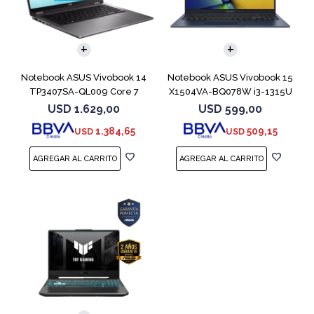
COMPARAR
COMPARAR
Notebook ASUS Vivobook 14
Notebook ASUS Vivobook 15
TP3407SA-QL009 Core 7
X1504VA-BQ078W i3-1315U
256V 512GB
512GB 8GB
USD
1.629,00
USD
599,00
1.384,65
509,15
USD
USD
COMPARAR