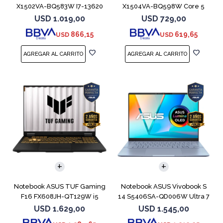
X1502VA-BQ583W I7-13620
X1504VA-BQ598W Core 5
512GB 16GB
120U 512GB
USD
1.019,00
USD
729,00
866,15
619,65
USD
USD
COMPARAR
COMPARAR
Notebook ASUS TUF Gaming
Notebook ASUS Vivobook S
F16 FX608JH-QT129W i5
14 S5406SA-QD006W Ultra 7
13450HX 5050
256V 1TB
USD
1.629,00
USD
1.545,00