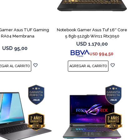
COMPARAR
Gamer Asus TUF Gaming
Notebook Gamer Asus Tuf 16'' Core
1 RA04 Membrana
5 8gb 512gb Win11 Rtx3050
USD
1.170,00
USD
95,00
994,50
USD