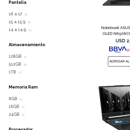
Pantalla
16 a 17
(2)
15 a 15.9
(8)
Notebook ASUS 
14 a 14.9
(2)
OLED N6506C
4
USD
2
Almacenamiento
U
128GB
(1)
512GB
(8)
1TB
(2)
Memoria Ram
8GB
(4)
16GB
(7)
24GB
(1)
Procesador