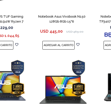
COMPARAR
COMPARAR
US TUF Gaming
Notebook Asus Vivobook N150
Noteb
194W Ryzen 7
128Gb 8Gb 15"6
TP3407
S 3050
.229,00
USD
445,00
USD
469,00
1.044,65
SD
COMPARAR
COMPARAR