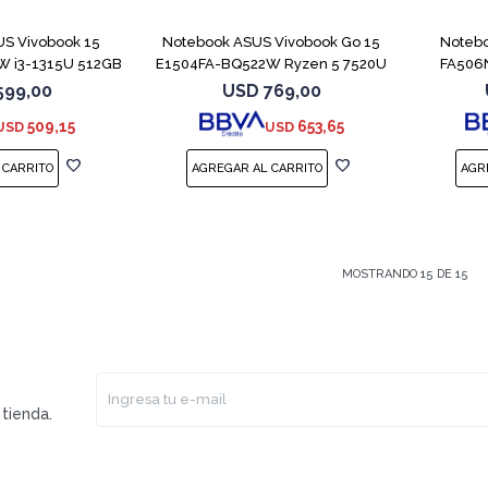
S Vivobook 15
Notebook ASUS Vivobook Go 15
Noteb
 i3-1315U 512GB
E1504FA-BQ522W Ryzen 5 7520U
FA506
GB
599,00
USD
769,00
509,15
653,65
USD
USD
MOSTRANDO
15
DE
15
tienda.