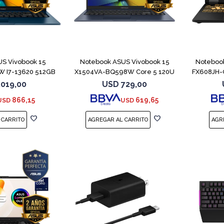
COMPARAR
COMPARAR
S Vivobook 15
Notebook ASUS Vivobook 15
Noteboo
 I7-13620 512GB
X1504VA-BQ598W Core 5 120U
FX608JH-
6GB
512GB
.019,00
USD
729,00
866,15
619,65
USD
USD