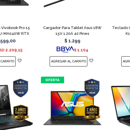
COMPARAR
Vivobook Pro 15
Cargador Para Tablet Asus 18W
Teclado 
U-MA040W RTX
15V 1.20A 40 Pines
K
050
.599,00
$
1.299
2.209,15
1.104
SD
$