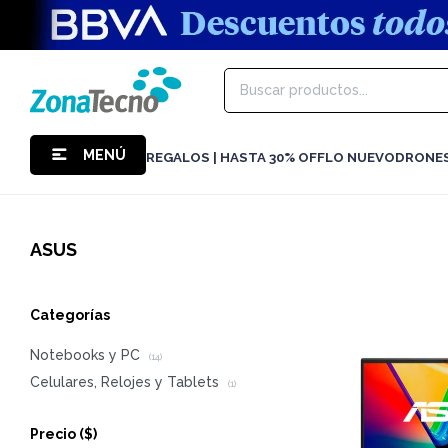
MENÚ
REGALOS | HASTA 30% OFF
LO NUEVO
DRONE
ASUS
Categorías
Notebooks y PC
(14)
Celulares, Relojes y Tablets
(1)
Precio
($)