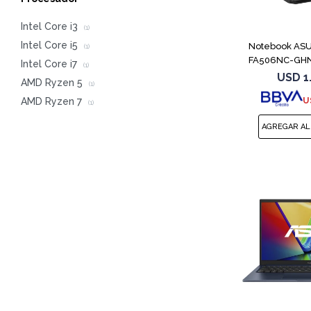
Intel Core i3
(1)
Intel Core i5
Notebook AS
(1)
FA506NC-GHN
Intel Core i7
(1)
7445H
USD
1
AMD Ryzen 5
(1)
U
AMD Ryzen 7
(1)