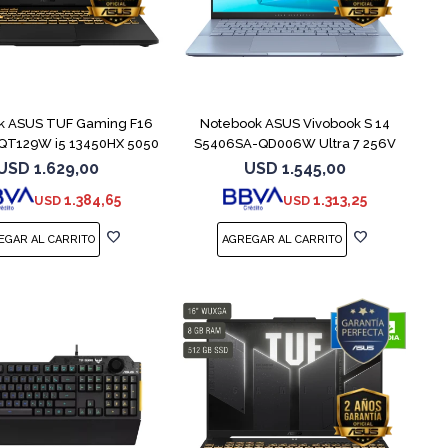
COMPARAR
COMPARAR
k ASUS TUF Gaming F16
Notebook ASUS Vivobook S 14
QT129W i5 13450HX 5050
S5406SA-QD006W Ultra 7 256V
1TB
USD
1.629,00
USD
1.545,00
1.384,65
1.313,25
USD
USD