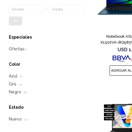
OK
Notebook ASU
Especiales
X1502VA-BQ583W
1
USD
1
Color
Azul
(2)
Gris
(3)
Negro
(6)
Estado
Nuevo
(11)