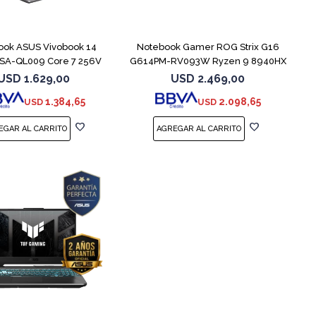
COMPARAR
COMPARAR
ook ASUS Vivobook 14
Notebook Gamer ROG Strix G16
SA-QL009 Core 7 256V
G614PM-RV093W Ryzen 9 8940HX
512GB
1T
USD
1.629,00
USD
2.469,00
1.384,65
2.098,65
USD
USD
COMPARAR