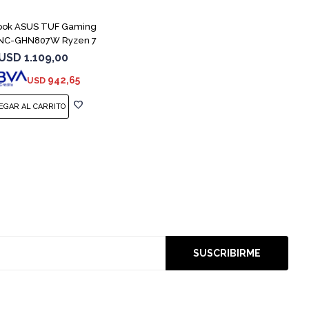
ook ASUS TUF Gaming
NC-GHN807W Ryzen 7
7445HS 3050
USD
1.109,00
942,65
USD
SUSCRIBIRME