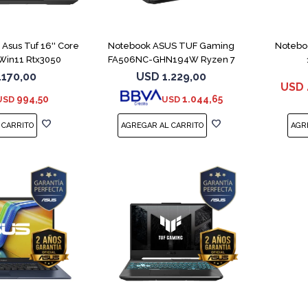
MPARAR
COMPARAR
sus Tuf 16'' Core
Notebook ASUS TUF Gaming
Notebo
Win11 Rtx3050
FA506NC-GHN194W Ryzen 7
7445HS 3050
.170,00
USD
1.229,00
USD
994,50
1.044,65
USD
USD
COMPARAR
COMPARAR