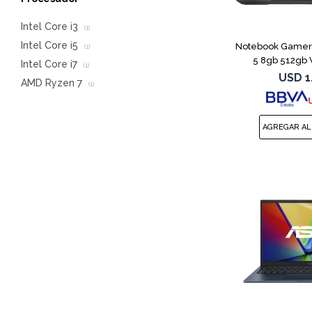
CO
Intel Core i3
(1)
Intel Core i5
Notebook Gamer A
(1)
5 8gb 512gb 
Intel Core i7
(1)
USD
1
AMD Ryzen 7
(1)