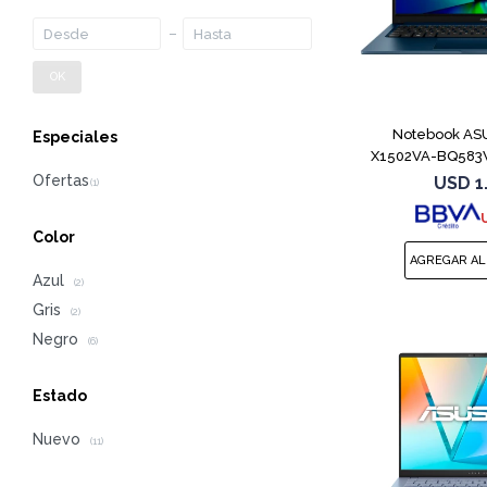
OK
Notebook ASU
Especiales
X1502VA-BQ583W
1
USD
1
Color
Azul
(2)
Gris
(2)
Negro
(6)
Estado
Nuevo
(11)