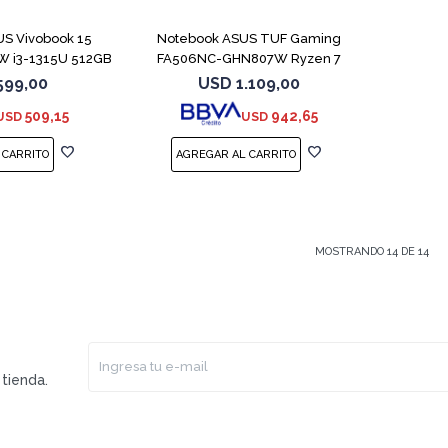
S Vivobook 15
Notebook ASUS TUF Gaming
 i3-1315U 512GB
FA506NC-GHN807W Ryzen 7
GB
7445HS 3050
599,00
USD
1.109,00
509,15
942,65
USD
USD
MOSTRANDO
14
DE
14
tienda.