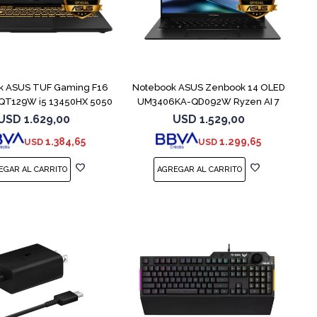
COMPARAR
COMPARAR
k ASUS TUF Gaming F16
Notebook ASUS Zenbook 14 OLED
QT129W i5 13450HX 5050
UM3406KA-QD092W Ryzen AI 7
350
USD
1.629,00
USD
1.529,00
1.384,65
1.299,65
USD
USD