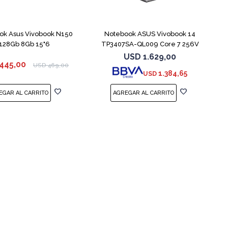
COMPARAR
COMPARAR
ok Asus Vivobook N150
Notebook ASUS Vivobook 14
128Gb 8Gb 15"6
TP3407SA-QL009 Core 7 256V
512GB
USD
1.629,00
445,00
USD
469,00
1.384,65
USD