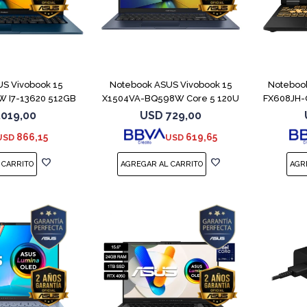
COMPARAR
COMPARAR
S Vivobook 15
Notebook ASUS Vivobook 15
Noteboo
 I7-13620 512GB
X1504VA-BQ598W Core 5 120U
FX608JH-
6GB
512GB
.019,00
USD
729,00
866,15
619,65
USD
USD