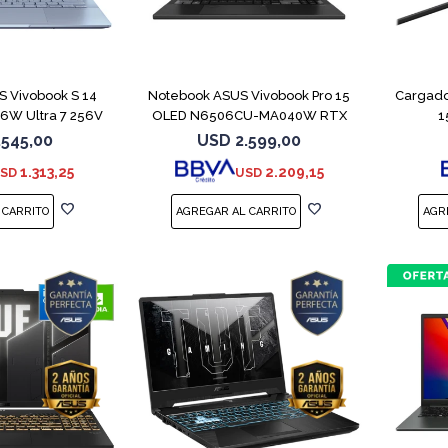
COMPARAR
COMPARAR
 Vivobook S 14
Notebook ASUS Vivobook Pro 15
Cargado
W Ultra 7 256V
OLED N6506CU-MA040W RTX
1
TB
4050
.545,00
USD
2.599,00
1.313,25
2.209,15
SD
USD