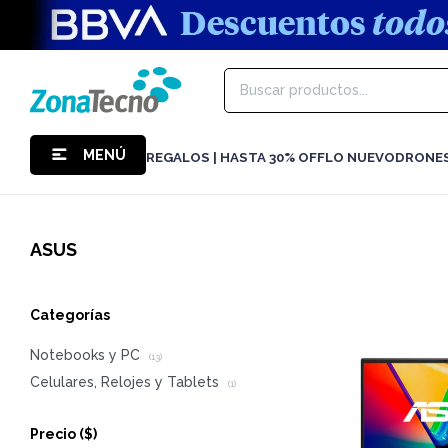
MENÚ
REGALOS | HASTA 30% OFF
LO NUEVO
DRONE
ASUS
Categorías
Notebooks y PC
(13)
Celulares, Relojes y Tablets
(1)
Precio
($)