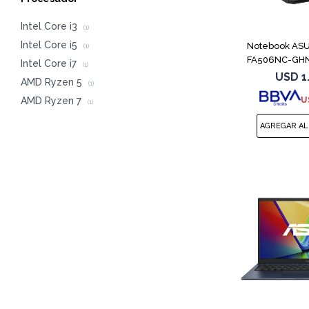
Intel Core i3
(1)
Intel Core i5
Notebook AS
(1)
FA506NC-GHN
Intel Core i7
(1)
7445H
USD
1
AMD Ryzen 5
(1)
U
AMD Ryzen 7
(1)