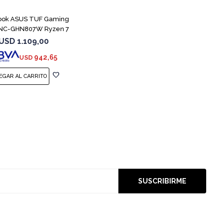
ook ASUS TUF Gaming
NC-GHN807W Ryzen 7
7445HS 3050
USD
1.109,00
942,65
USD
SUSCRIBIRME