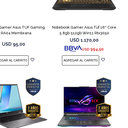
COMPARAR
Gamer Asus TUF Gaming
Notebook Gamer Asus Tuf 16'' Core
1 RA04 Membrana
5 8gb 512gb Win11 Rtx3050
USD
1.170,00
USD
95,00
994,50
USD