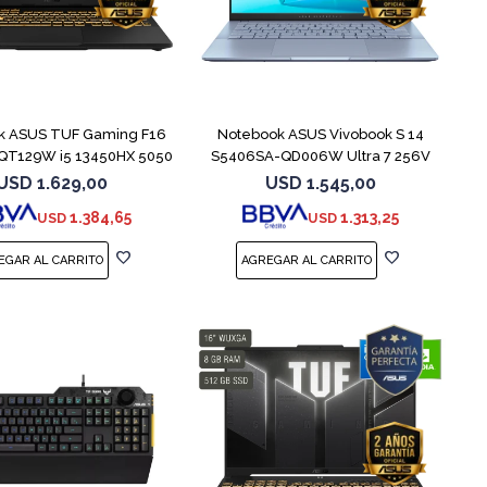
COMPARAR
COMPARAR
k ASUS TUF Gaming F16
Notebook ASUS Vivobook S 14
QT129W i5 13450HX 5050
S5406SA-QD006W Ultra 7 256V
1TB
USD
1.629,00
USD
1.545,00
1.384,65
1.313,25
USD
USD