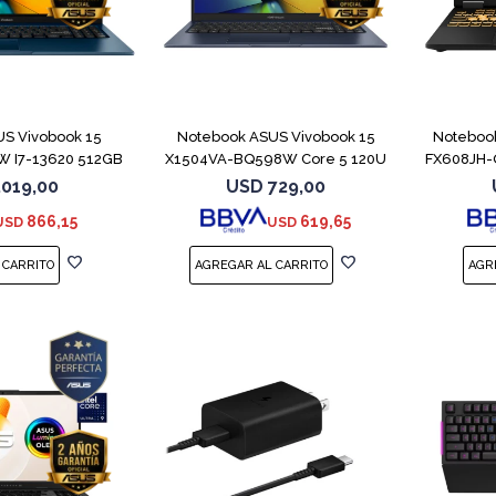
COMPARAR
COMPARAR
S Vivobook 15
Notebook ASUS Vivobook 15
Noteboo
 I7-13620 512GB
X1504VA-BQ598W Core 5 120U
FX608JH-
6GB
512GB
.019,00
USD
729,00
866,15
619,65
USD
USD