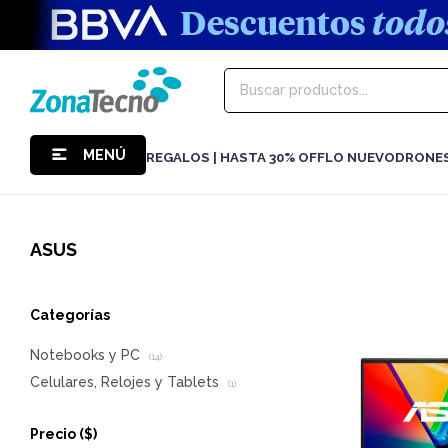
MENÚ
REGALOS | HASTA 30% OFF
LO NUEVO
DRONE
ASUS
Categorías
Notebooks y PC
(14)
Celulares, Relojes y Tablets
(1)
Precio
($)