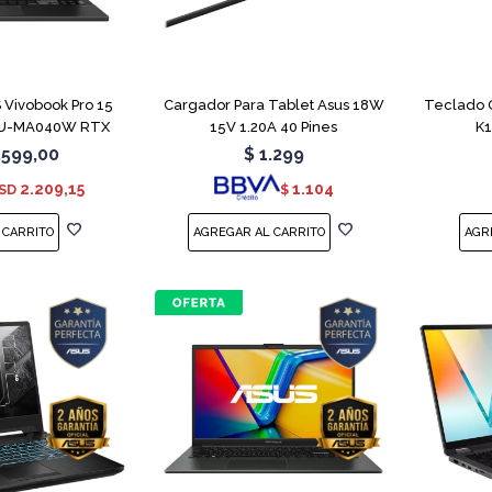
COMPARAR
Vivobook Pro 15
Cargador Para Tablet Asus 18W
Teclado 
U-MA040W RTX
15V 1.20A 40 Pines
K
050
.599,00
$
1.299
2.209,15
1.104
SD
$