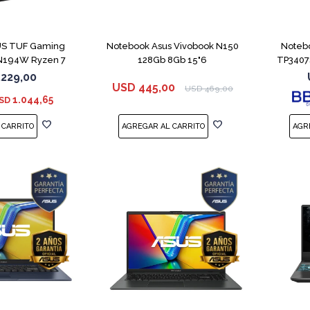
COMPARAR
COMPARAR
US TUF Gaming
Notebook Asus Vivobook N150
Noteb
194W Ryzen 7
128Gb 8Gb 15"6
TP3407
S 3050
.229,00
USD
445,00
USD
469,00
1.044,65
SD
COMPARAR
COMPARAR