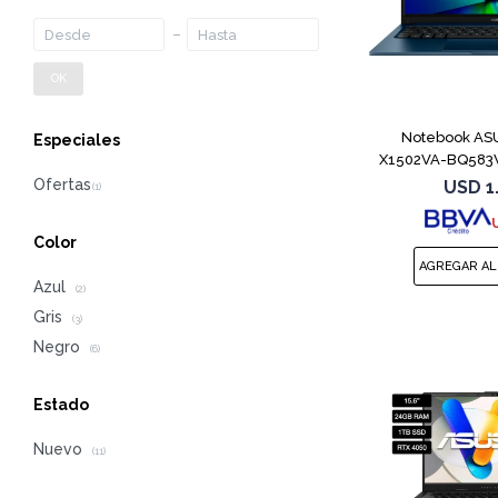
OK
Notebook ASU
Especiales
X1502VA-BQ583W
1
USD
1
Color
Azul
(2)
Gris
(3)
Negro
(6)
Estado
Nuevo
(11)