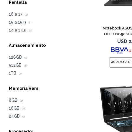
Pantalla
16 a 17
(2)
15 a 15.9
(8)
Notebook ASUS 
14 a 14.9
(2)
OLED N6506C
4
USD
2
Almacenamiento
U
128GB
(1)
512GB
(8)
1TB
(2)
Memoria Ram
8GB
(4)
16GB
(7)
24GB
(1)
Procesador