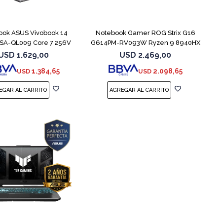
COMPARAR
COMPARAR
ook ASUS Vivobook 14
Notebook Gamer ROG Strix G16
SA-QL009 Core 7 256V
G614PM-RV093W Ryzen 9 8940HX
512GB
1T
USD
1.629,00
USD
2.469,00
1.384,65
2.098,65
USD
USD
COMPARAR