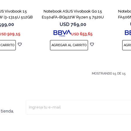
S Vivobook 15
Notebook ASUS Vivobook Go 15
Noteb
 i3-1315U 512GB
E1504FA-BQ522W Ryzen 5 7520U
FA506
GB
599,00
USD
769,00
509,15
653,65
USD
USD
MOSTRANDO
15
DE
15
tienda.