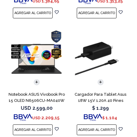
1.384,65
1.313,25
USD
USD
COMPARAR
Notebook ASUS Vivobook Pro
Cargador Para Tablet Asus
15 OLED N6506CU-MA040W
18W 15V 1.20A 40 Pines
RTX 4050
USD
2.599,00
$
1.299
2.209,15
1.104
USD
$