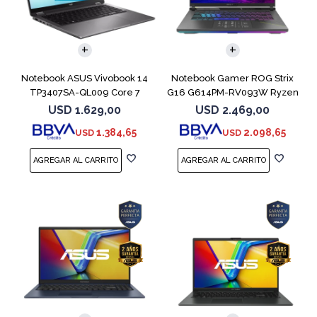
COMPARAR
COMPARAR
Notebook ASUS Vivobook 14
Notebook Gamer ROG Strix
TP3407SA-QL009 Core 7
G16 G614PM-RV093W Ryzen
256V 512GB
9 8940HX 1T
USD
1.629,00
USD
2.469,00
1.384,65
2.098,65
USD
USD
COMPARAR
COMPARAR