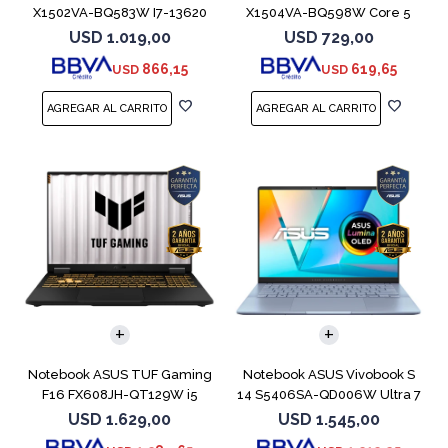
X1502VA-BQ583W I7-13620
X1504VA-BQ598W Core 5
512GB 16GB
120U 512GB
USD
1.019,00
USD
729,00
866,15
619,65
USD
USD
COMPARAR
COMPARAR
Notebook ASUS TUF Gaming
Notebook ASUS Vivobook S
F16 FX608JH-QT129W i5
14 S5406SA-QD006W Ultra 7
13450HX 5050
256V 1TB
USD
1.629,00
USD
1.545,00