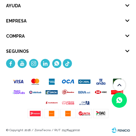
AYUDA
EMPRESA
COMPRA
SEGUINOS





(0/4)
© Copyright 2026 / ZonaTecno / RUT 215764930010