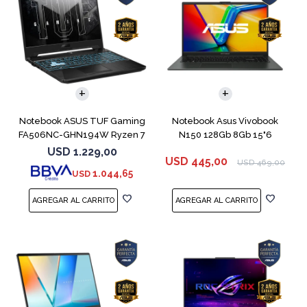
COMPARAR
COMPARAR
Notebook ASUS TUF Gaming
Notebook Asus Vivobook
FA506NC-GHN194W Ryzen 7
N150 128Gb 8Gb 15"6
7445HS 3050
USD
1.229,00
USD
445,00
USD
469,00
1.044,65
USD