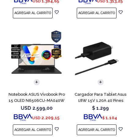
1.384,65
1.313,25
USD
USD
COMPARAR
Notebook ASUS Vivobook Pro
Cargador Para Tablet Asus
15 OLED N6506CU-MA040W
18W 15V 1.20A 40 Pines
RTX 4050
USD
2.599,00
$
1.299
2.209,15
1.104
USD
$