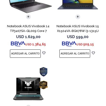
COMPARAR
COMPARAR
Notebook ASUS Vivobook 14
Notebook ASUS Vivobook 15
TP3407SA-QL009 Core 7
X1504VA-BQ078W i3-1315U
256V 512GB
512GB 8GB
USD
1.629,00
USD
599,00
1.384,65
509,15
USD
USD
COMPARAR