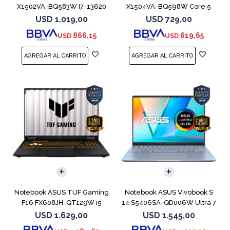
X1502VA-BQ583W I7-13620
X1504VA-BQ598W Core 5
512GB 16GB
120U 512GB
USD
1.019,00
USD
729,00
866,15
619,65
USD
USD
COMPARAR
COMPARAR
Notebook ASUS TUF Gaming
Notebook ASUS Vivobook S
F16 FX608JH-QT129W i5
14 S5406SA-QD006W Ultra 7
13450HX 5050
256V 1TB
USD
1.629,00
USD
1.545,00