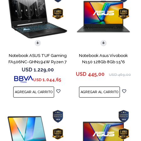
COMPARAR
COMPARAR
Notebook ASUS TUF Gaming
Notebook Asus Vivobook
FA506NC-GHN194W Ryzen 7
N150 128Gb 8Gb 15"6
7445HS 3050
USD
1.229,00
USD
445,00
USD
469,00
1.044,65
USD