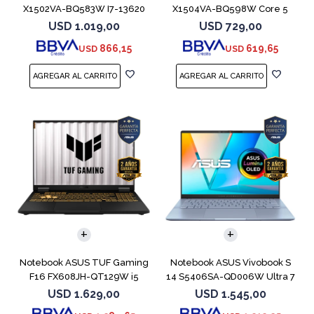
X1502VA-BQ583W I7-13620
X1504VA-BQ598W Core 5
512GB 16GB
120U 512GB
USD
1.019,00
USD
729,00
866,15
619,65
USD
USD
COMPARAR
COMPARAR
Notebook ASUS TUF Gaming
Notebook ASUS Vivobook S
F16 FX608JH-QT129W i5
14 S5406SA-QD006W Ultra 7
13450HX 5050
256V 1TB
USD
1.629,00
USD
1.545,00