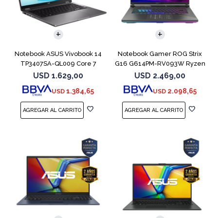
COMPARAR
COMPARAR
Notebook ASUS Vivobook 14
Notebook Gamer ROG Strix
TP3407SA-QL009 Core 7
G16 G614PM-RV093W Ryzen
256V 512GB
9 8940HX 1T
USD
1.629,00
USD
2.469,00
1.384,65
2.098,65
USD
USD
COMPARAR
COMPARAR