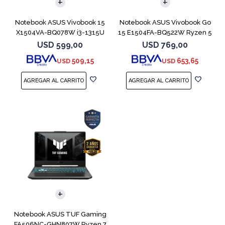
Notebook ASUS Vivobook 15
Notebook ASUS Vivobook Go
X1504VA-BQ078W i3-1315U
15 E1504FA-BQ522W Ryzen 5
512GB 8GB
7520U
USD
599,00
USD
769,00
509,15
653,65
USD
USD
COMPARAR
Notebook ASUS TUF Gaming
FA506NC-GHN807W Ryzen 7