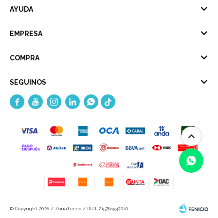
AYUDA
EMPRESA
COMPRA
SEGUINOS





(0/4)
© Copyright 2026 / ZonaTecno / RUT 215764930010