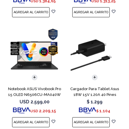
1.384,65
1.313,25
USD
USD
COMPARAR
Notebook ASUS Vivobook Pro
Cargador Para Tablet Asus
15 OLED N6506CU-MA040W
18W 15V 1.20A 40 Pines
RTX 4050
USD
2.599,00
$
1.299
2.209,15
1.104
USD
$