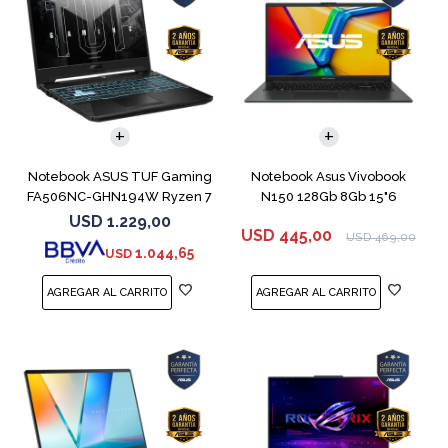
COMPARAR
COMPARAR
Notebook ASUS TUF Gaming
Notebook Asus Vivobook
FA506NC-GHN194W Ryzen 7
N150 128Gb 8Gb 15"6
7445HS 3050
USD
1.229,00
USD
445,00
USD
469,00
1.044,65
USD