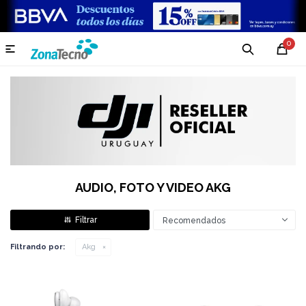
0

AUDIO, FOTO Y VIDEO AKG
Recomendados
Filtrando por:
Akg