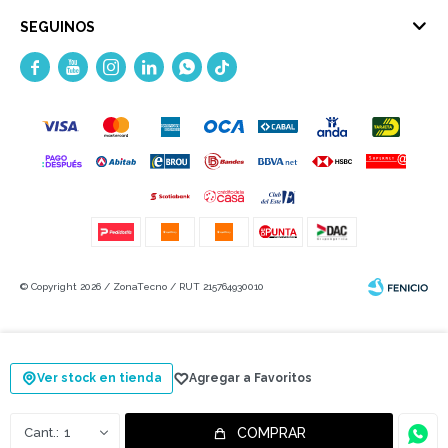
SEGUINOS





© Copyright 2026 / ZonaTecno / RUT 215764930010
Ver stock en tienda
Fenicio
1
COMPRAR