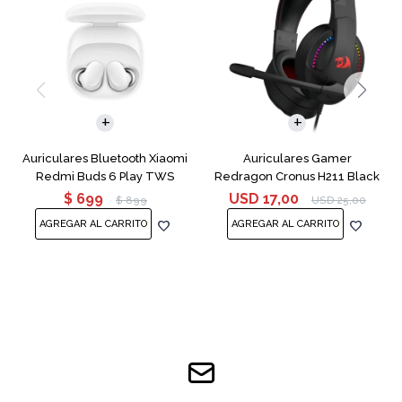
Auriculares Bluetooth Xiaomi
Auriculares Gamer
Redmi Buds 6 Play TWS
Redragon Cronus H211 Black
White
RGB con Mic
$
699
USD
17,00
$
899
USD
25,00