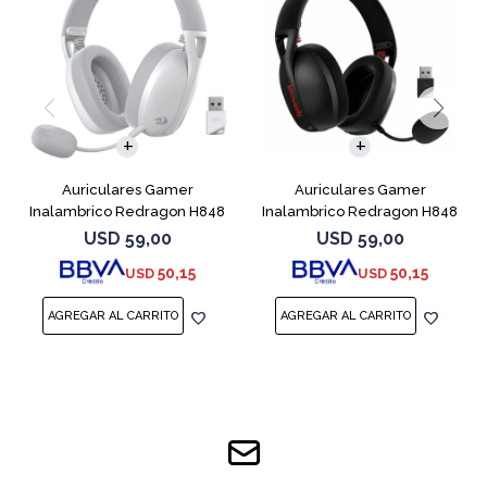
Auriculares Gamer
Auriculares Gamer
Inalambrico Redragon H848
Inalambrico Redragon H848
Ire White Gray
Ire Pro Black
USD
59,00
USD
59,00
50,15
50,15
USD
USD