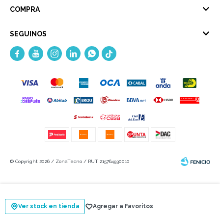
COMPRA
SEGUINOS





© Copyright 2026 / ZonaTecno / RUT 215764930010
Ver stock en tienda