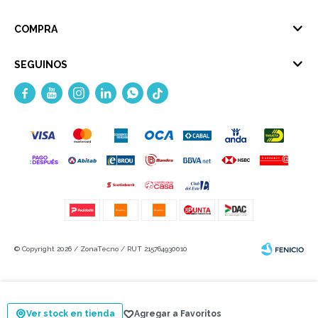
COMPRA
SEGUINOS





© Copyright 2026 / ZonaTecno / RUT 215764930010
Ver stock en tienda