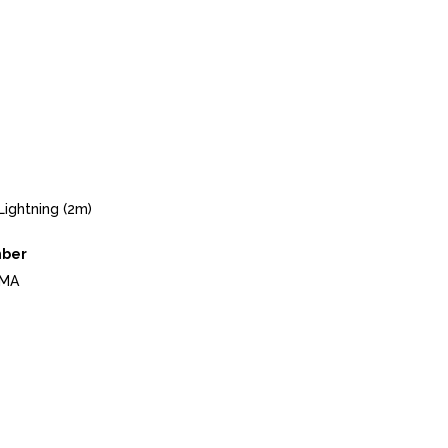
Lightning (2m)
mber
MA