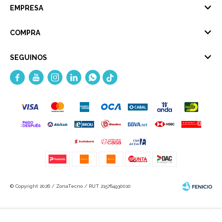
EMPRESA
COMPRA
SEGUINOS





© Copyright 2026 / ZonaTecno / RUT 215764930010