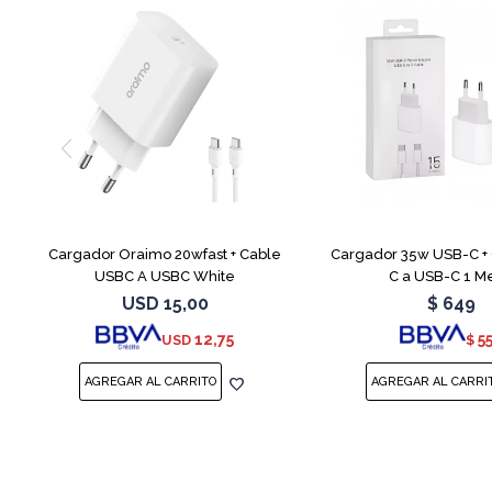
Cargador Oraimo 20wfast + Cable
Cargador 35w USB-C +
USBC A USBC White
C a USB-C 1 M
USD
15,00
$
649
12,75
5
USD
$