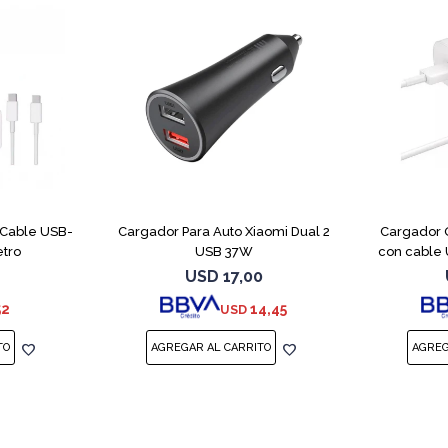
 Cable USB-
Cargador Para Auto Xiaomi Dual 2
Cargador 
etro
USB 37W
con cable
USD
17,00
52
14,45
USD