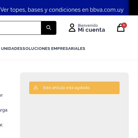
0
 UNIDADES
SOLUCIONES EMPRESARIALES
Este artículo está agotado.
or
arga
r,