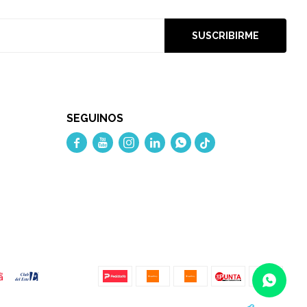
SUSCRIBIRME
SEGUINOS




