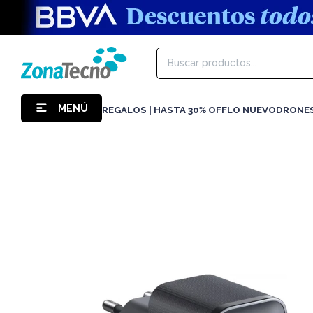
MENÚ
REGALOS | HASTA 30% OFF
LO NUEVO
DRONE