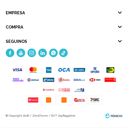
EMPRESA
COMPRA
SEGUINOS





© Copyright 2026 / ZonaTecno / RUT 215764930010