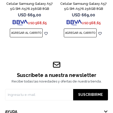
Celular Samsung Galaxy A57
Celular Samsung Galaxy A57
5G SM-A576 256GB 8GB
5G SM-A576 256GB 8GB
Violet
Gray
USD
669,00
USD
669,00
568,65
568,65
USD
USD
Suscríbete a nuestra newsletter
Recibe todas las novedades y ofertas de nuestra tienda.
SUSCRIBIRME
AYUDA