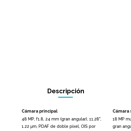
Descripción
Cámara principal
Cámara s
48 MP, f1.8, 24 mm (gran angular), 11.28",
18 MP mul
1.22 µm, PDAF de doble píxel, OIS por
gran angu