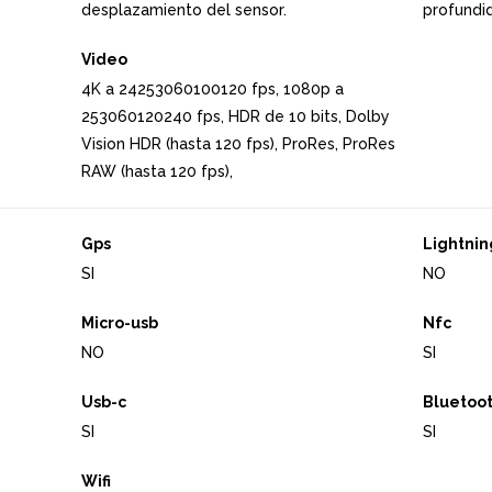
desplazamiento del sensor.
profundi
Video
4K a 24253060100120 fps, 1080p a
253060120240 fps, HDR de 10 bits, Dolby
Vision HDR (hasta 120 fps), ProRes, ProRes
RAW (hasta 120 fps),
Gps
Lightnin
SI
NO
Micro-usb
Nfc
NO
SI
Usb-c
Bluetoo
SI
SI
Wifi