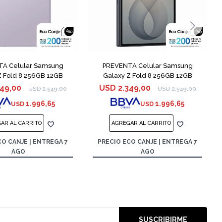
COMPARAR
COMPARAR
A Celular Samsung
PREVENTA Celular Samsung
Z Fold 8 256GB 12GB
Galaxy Z Fold 8 256GB 12GB
Lavander
Graphite
349,00
USD
2.349,00
USD
2.549,00
USD
2.549,00
1.996,65
1.996,65
USD
USD
CO CANJE | ENTREGA 7
PRECIO ECO CANJE | ENTREGA 7
AGO
AGO
SUSCRIBIRME