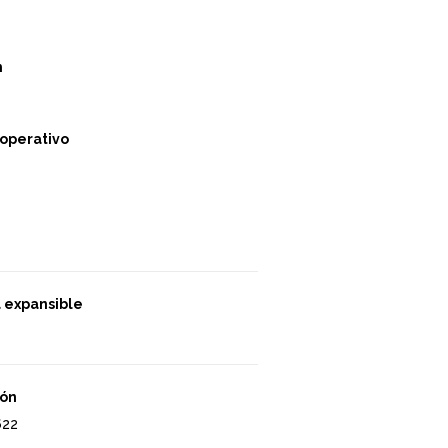
m
operativo
 expansible
ión
622