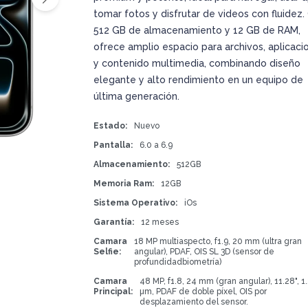
tomar fotos y disfrutar de videos con fluidez.
512 GB de almacenamiento y 12 GB de RAM,
ofrece amplio espacio para archivos, aplicaci
y contenido multimedia, combinando diseño
elegante y alto rendimiento en un equipo de
última generación.
Estado
Nuevo
Pantalla
6.0 a 6.9
Almacenamiento
512GB
Memoria Ram
12GB
Sistema Operativo
iOs
Garantía
12 meses
Camara
18 MP multiaspecto, f1.9, 20 mm (ultra gran
Selfie
angular), PDAF, OIS SL 3D (sensor de
profundidadbiometría)
Camara
48 MP, f1.8, 24 mm (gran angular), 11.28", 1
Principal
µm, PDAF de doble píxel, OIS por
desplazamiento del sensor.