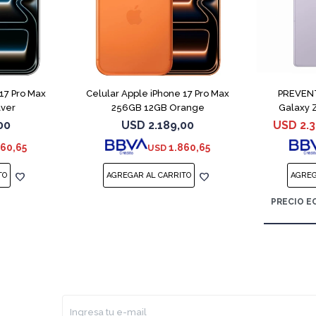
COMPARAR
COMPARAR
17 Pro Max
Celular Apple iPhone 17 Pro Max
PREVENT
lver
256GB 12GB Orange
Galaxy 
00
USD
2.189,00
USD
2.
860,65
1.860,65
USD
PRECIO E