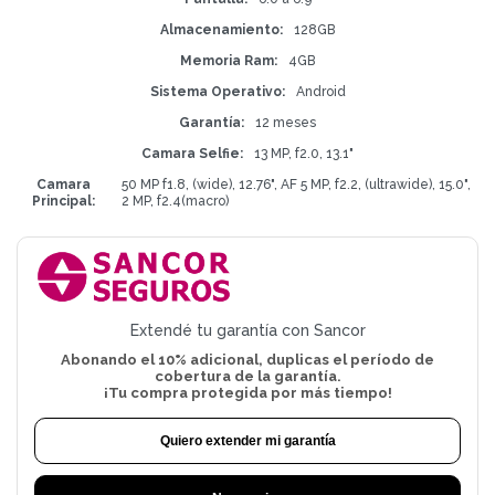
Almacenamiento
128GB
Memoria Ram
4GB
Sistema Operativo
Android
Garantía
12 meses
Camara Selfie
13 MP, f2.0, 13.1"
Camara
50 MP f1.8, (wide), 12.76", AF 5 MP, f2.2, (ultrawide), 15.0",
Principal
2 MP, f2.4(macro)
Extendé tu garantía con Sancor
Abonando el 10% adicional, duplicas el período de
cobertura de la garantía.
¡Tu compra protegida por más tiempo!
Quiero extender mi garantía