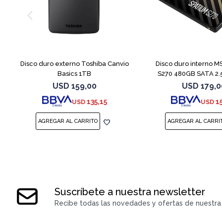
Disco duro externo Toshiba Canvio
Disco duro interno M
Basics 1TB
S270 480GB SATA 2.5"
USD
159,00
USD
179,0
135,15
1
USD
USD
Suscríbete a nuestra newsletter
Recibe todas las novedades y ofertas de nuestra 