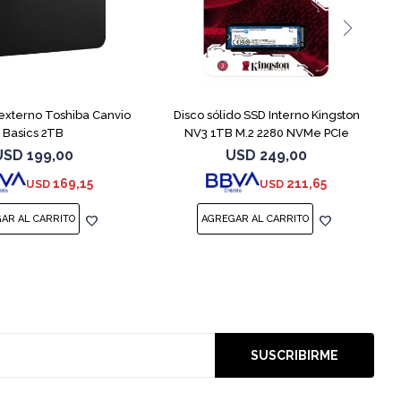
 externo Toshiba Canvio
Disco sólido SSD Interno Kingston
Basics 2TB
NV3 1TB M.2 2280 NVMe PCIe
USD
199,00
USD
249,00
169,15
211,65
USD
USD
SUSCRIBIRME