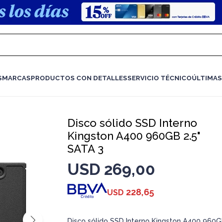
S
MARCAS
PRODUCTOS CON DETALLES
SERVICIO TÉCNICO
ÚLTIMAS
Disco sólido SSD Interno
Kingston A400 960GB 2.5"
SATA 3
USD
269,00
228,65
USD
Disco sólido SSD Interno Kingston A400 960