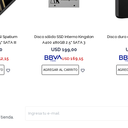
SI Spatium
Disco sólido SSD Interno Kingston
Disco duro
 SATA III
A400 480GB 2.5" SATA 3
0
USD
199,00
52,15
169,15
USD
tienda.