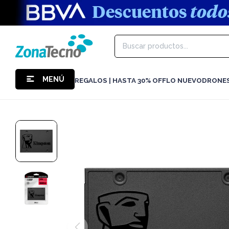
MENÚ
REGALOS | HASTA 30% OFF
LO NUEVO
DRONE