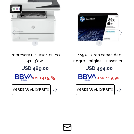
Impresora HP LaserJet Pro
HP 89X - Gran capacidad -
4103fdw
negro - original - LaserJet -
cartucho de tóner (CF289X)
USD
489,00
USD
494,00
415,65
419,90
USD
USD