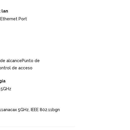
 lan
 Ethernet Port
 de alcancePunto de
ntrol de acceso
gía
 5GHz
.11anacax 5GHz, IEEE 802.11bgn