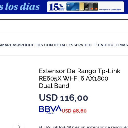
S
MARCAS
PRODUCTOS CON DETALLES
SERVICIO TÉCNICO
ÚLTIMAS
Extensor De Rango Tp-Link
RE605X Wi-Fi 6 AX1800
Dual Band
USD
116,00
98,60
USD
El TP-Link RE605X es un extensor de rango Wi