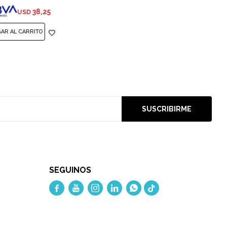
38,25
USD
SUSCRIBIRME
SEGUINOS




