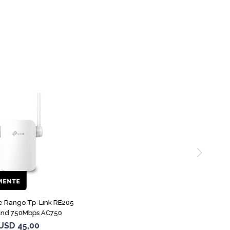
e Rango Tp-Link RE205
and 750Mbps AC750
USD
45,00