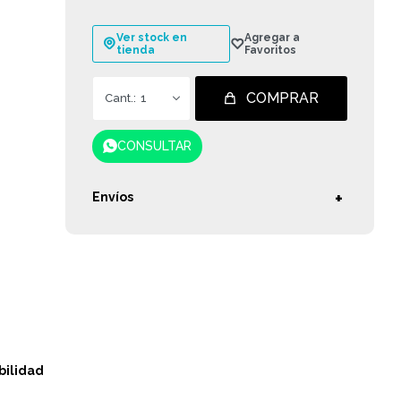
Ver stock en
tienda
COMPRAR
1
CONSULTAR
Envíos
bilidad