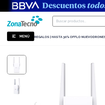
MENÚ
REGALOS | HASTA 30% OFF
LO NUEVO
DRONE