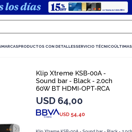
S
MARCAS
PRODUCTOS CON DETALLES
SERVICIO TÉCNICO
ÚLTIMAS
Klip Xtreme KSB-00A -
Sound bar - Black - 2.0ch
60W BT HDMI-OPT-RCA
USD
64,00
54,40
USD
Klip Xtreme KSB-00A - Sound bar - Black - 2.0c