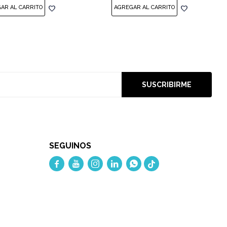
SUSCRIBIRME
SEGUINOS




