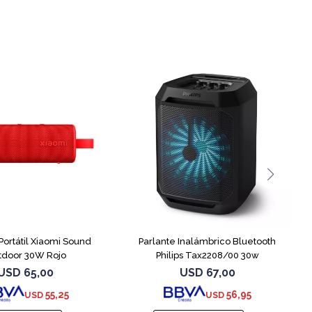
Portátil Xiaomi Sound
Parlante Inalámbrico Bluetooth
tdoor 30W Rojo
Philips Tax2208/00 30w
USD
65,00
USD
67,00
55,25
56,95
USD
USD