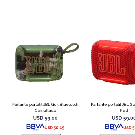
Parlante portátil JBL Go5 Bluetooth
Parlante portátil JBL G
Camuflado
Red
USD
59,00
USD
59,0
50,15
5
USD
USD