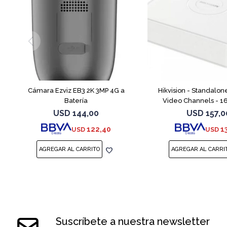
Cámara Ezviz EB3 2K 3MP 4G a
Hikvision - Standalon
Batería
Video Channels - 1
USD
144,00
USD
157,0
122,40
1
USD
USD
Suscríbete a nuestra newsletter