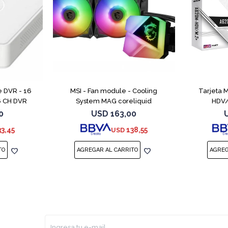
e DVR - 16
MSI - Fan module - Cooling
Tarjeta 
6 CH DVR
System MAG coreliquid
HDV/
0
USD
163,00
33,45
138,55
USD