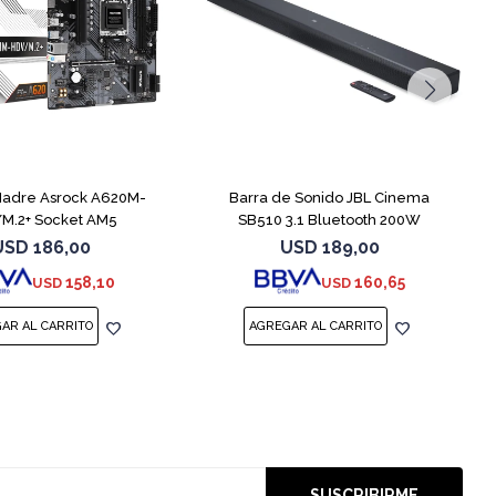
Madre Asrock A620M-
Barra de Sonido JBL Cinema
M.2+ Socket AM5
SB510 3.1 Bluetooth 200W
USD
186,00
USD
189,00
158,10
160,65
USD
USD
SUSCRIBIRME