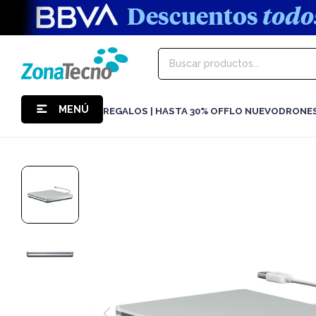
MENÚ
REGALOS | HASTA 30% OFF
LO NUEVO
DRONE