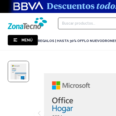
MENÚ
REGALOS | HASTA 30% OFF
LO NUEVO
DRONE