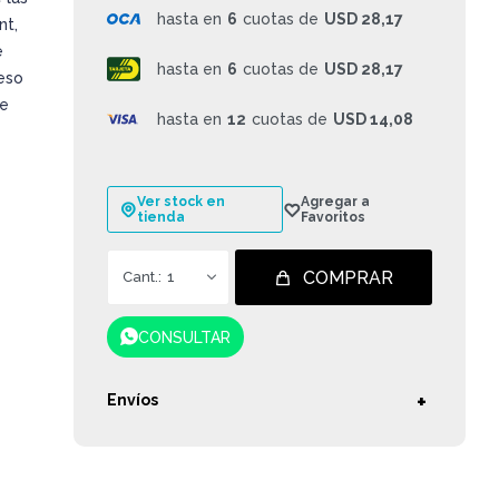
hasta en
6
cuotas de
USD 28,17
nt,
e
hasta en
6
cuotas de
USD 28,17
eso
de
hasta en
12
cuotas de
USD 14,08
Ver stock en
tienda
COMPRAR
1
CONSULTAR
Envíos