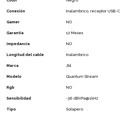
Color
Negro
Conexión
Inalambrico, receptor USB-C
Gamer
NO
Garantía
12 Meses
Impedancia
NO
Longitud del cable
Inalambrico
Marca
Jbl
Modelo
Quantum Stream
Rgb
NO
Sensibilidad
-36 dBVPa@1kHz
Tipo
Solapero