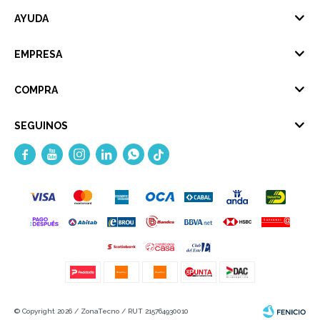
AYUDA
EMPRESA
COMPRA
SEGUINOS





© Copyright 2026 / ZonaTecno / RUT 215764930010