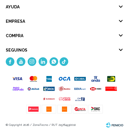
AYUDA
EMPRESA
COMPRA
SEGUINOS





© Copyright 2026 / ZonaTecno / RUT 215764930010