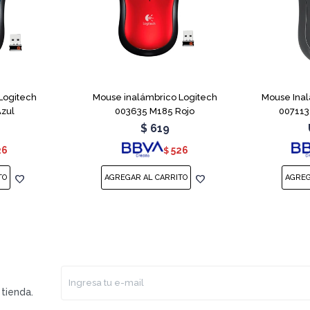
Logitech
Mouse inalámbrico Logitech
Mouse Inal
zul
003635 M185 Rojo
007113
$
619
26
526
$
tienda.