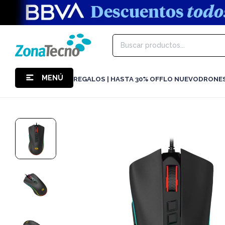
MENÚ
REGALOS | HASTA 30% OFF
LO NUEVO
DRONE