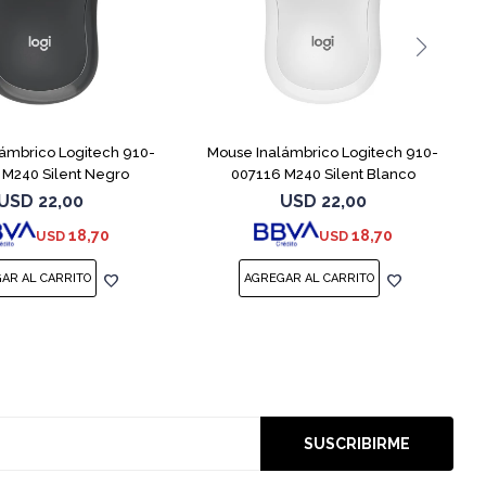
ámbrico Logitech 910-
Mouse Inalámbrico Logitech 910-
 M240 Silent Negro
007116 M240 Silent Blanco
USD
22,00
USD
22,00
18,70
18,70
USD
USD
SUSCRIBIRME