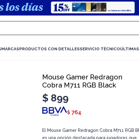
S
MARCAS
PRODUCTOS CON DETALLES
SERVICIO TÉCNICO
ÚLTIMAS
Mouse Gamer Redragon
Cobra M711 RGB Black
$
899
764
$
El Mouse Gamer Redragon Cobra M711 RGB B
es una opción destacada para jugadores que