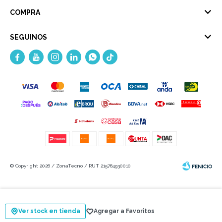
COMPRA
SEGUINOS





© Copyright 2026 / ZonaTecno / RUT 215764930010
Ver stock en tienda