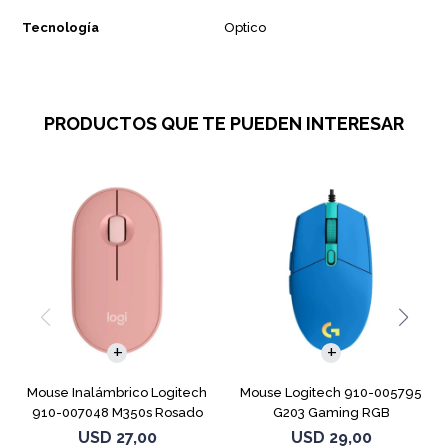
Tecnología
Optico
PRODUCTOS QUE TE PUEDEN INTERESAR
Mouse Inalámbrico Logitech
Mouse Logitech 910-005795
910-007048 M350s Rosado
G203 Gaming RGB
LIGHTSYNC Azul
USD
27,00
USD
29,00