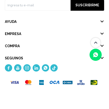
SUSCRIBIRME
AYUDA
EMPRESA
COMPRA
SEGUINOS





(0/4)