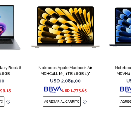
COMPARAR
COMPARAR
axy Book 6
Notebook Apple Macbook Air
Noteboo
B 16GB
MDHC4LL M5 1TB 16GB 13"
MDVH4 
Starlight
00
USD
2.089,00
U
699,15
1.775,65
USD