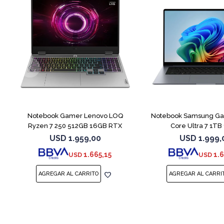
COMPARAR
Notebook Gamer Lenovo LOQ
Notebook Samsung Gal
Ryzen 7 250 512GB 16GB RTX
Core Ultra 7 1T
5060
USD
1.959,00
USD
1.999,
1.665,15
1.
USD
USD