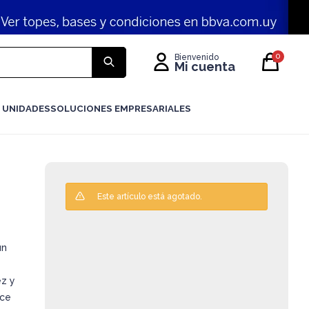
0
 UNIDADES
SOLUCIONES EMPRESARIALES
Este artículo está agotado.
un
ez y
ace