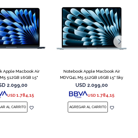
COMPARAR
COMPARAR
k Apple Macbook Air
Notebook Apple Macbook Air
M5 512GB 16GB 15"
MDVQ4L M5 512GB 16GB 15" Sky
Midnight
Blue
SD
2.099,00
USD
2.099,00
1.784,15
1.784,15
USD
USD