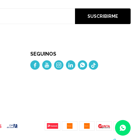
SUSCRIBIRME
SEGUINOS




