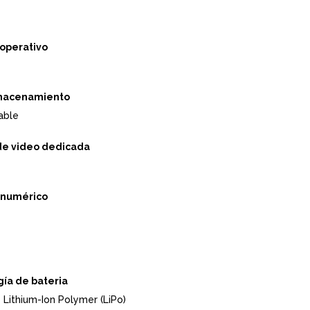
operativo
lmacenamiento
able
de video dedicada
 numérico
ía de bateria
 Lithium-Ion Polymer (LiPo)