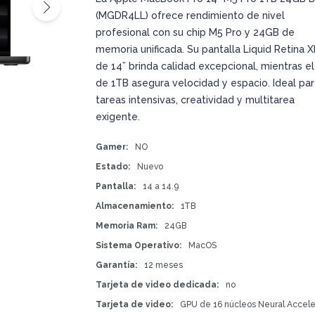
(MGDR4LL) ofrece rendimiento de nivel
profesional con su chip M5 Pro y 24GB de
memoria unificada. Su pantalla Liquid Retina 
de 14” brinda calidad excepcional, mientras e
de 1TB asegura velocidad y espacio. Ideal par
tareas intensivas, creatividad y multitarea
exigente.
Gamer
NO
Estado
Nuevo
Pantalla
14 a 14.9
Almacenamiento
1TB
Memoria Ram
24GB
Sistema Operativo
MacOS
Garantía
12 meses
Tarjeta de video dedicada
no
Tarjeta de video
GPU de 16 núcleos Neural Accele