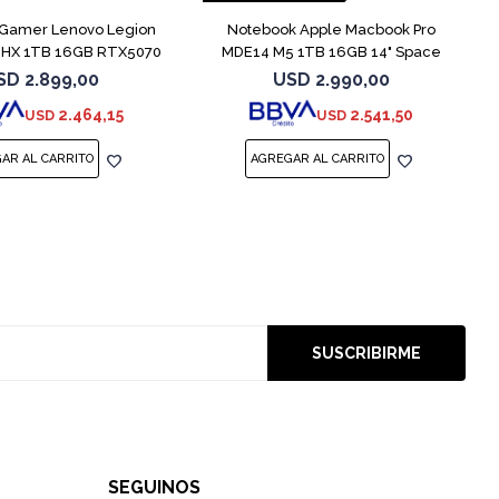
Gamer Lenovo Legion
Notebook Apple Macbook Pro
00HX 1TB 16GB RTX5070
MDE14 M5 1TB 16GB 14" Space
Black
SD
2.899,00
USD
2.990,00
2.464,15
2.541,50
USD
USD
SUSCRIBIRME
SEGUINOS