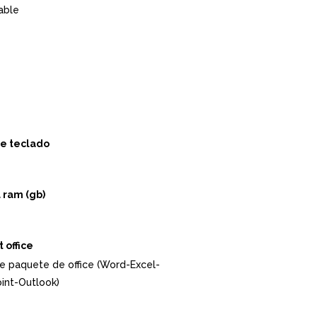
able
e teclado
 ram (gb)
 office
ye paquete de office (Word-Excel-
int-Outlook)