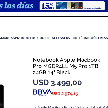
S
MARCAS
PRODUCTOS CON DETALLES
SERVICIO TÉCNICO
ÚLTIMAS
Notebook Apple Macbook
Pro MGDR4LL M5 Pro 1TB
24GB 14" Black
USD
3.499,00
2.974,15
USD
La Apple MacBook Pro 14" M5 Pro 1TB 24GB B