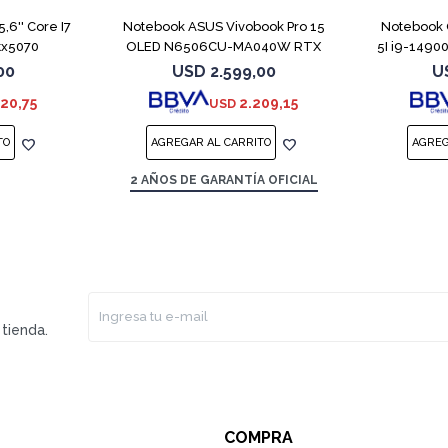
6'' Core I7
Notebook ASUS Vivobook Pro 15
Notebook 
tx5070
OLED N6506CU-MA040W RTX
5I i9-149
4050
00
USD
2.599,00
U
120,75
2.209,15
USD
2 AÑOS DE GARANTÍA OFICIAL
tienda.
COMPRA