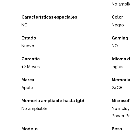
No ampli
Características especiales
Color
NO
Negro
Estado
Gaming
Nuevo
NO
Garantía
Idioma d
12 Meses
Inglés
Marca
Memoria
Apple
24GB
Memoria ampliable hasta (gb)
Microsoft
No ampliable
No inclu
Power Po
Modelo
Peso