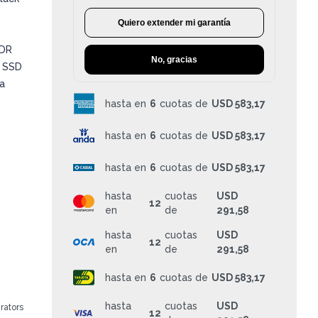
Quiero extender mi garantía
XDR
No, gracias
l SSD
a
hasta en
6
cuotas de
USD 583,17
hasta en
6
cuotas de
USD 583,17
hasta en
6
cuotas de
USD 583,17
hasta
cuotas
USD
12
en
de
291,58
hasta
cuotas
USD
12
en
de
291,58
hasta en
6
cuotas de
USD 583,17
hasta
cuotas
USD
rators
12