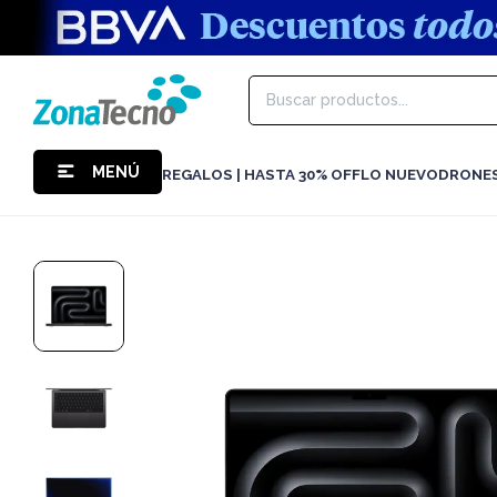
MENÚ
REGALOS | HASTA 30% OFF
LO NUEVO
DRONE