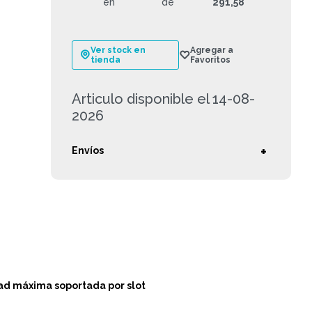
en
de
291,58
Ver stock en
tienda
Articulo disponible el 14-08-
2026
Envíos
d máxima soportada por slot