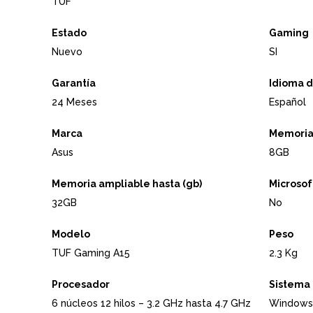
TUF
Estado
Gaming
Nuevo
SI
Garantía
Idioma d
24 Meses
Español
Marca
Memoria
Asus
8GB
Memoria ampliable hasta (gb)
Microsoft
32GB
No
Modelo
Peso
TUF Gaming A15
2.3 Kg
Procesador
Sistema 
6 núcleos 12 hilos – 3.2 GHz hasta 4.7 GHz
Windows