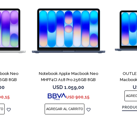
COMPARAR
COMPARAR
cbook Neo
Notebook Apple Macbook Neo
OUTLET
56GB 8GB
MHFF4CI A18 Pro 256GB 8GB
Macbook
Indigo
00
USD
1.059,00
U
00,15
900,15
USD
PRODUC