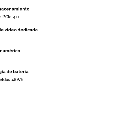
lmacenamiento
 PCIe 4.0
de video dedicada
 numérico
ía de bateria
 celdas 48Wh