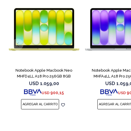
COMPARAR
Notebook Apple Macbook Neo
Notebook Apple Ma
MHFD4LL A18 Pro 256GB 8GB
MHFA4LL A18 Pro 2
Citrus
Silver
USD
1.059,00
USD
1.059,
900,15
9
USD
USD