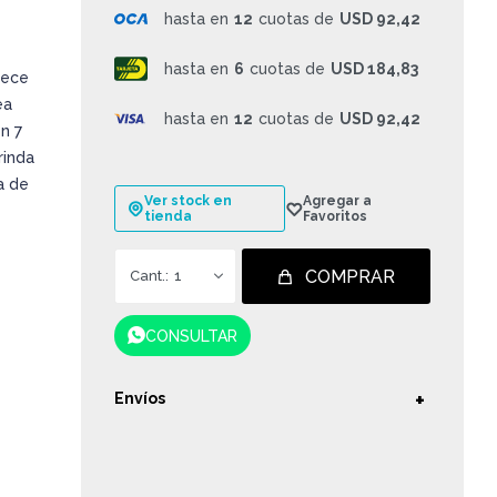
hasta en
12
cuotas de
USD 92,42
hasta en
6
cuotas de
USD 184,83
rece
ea
hasta en
12
cuotas de
USD 92,42
n 7
rinda
a de
Ver stock en
tienda
COMPRAR
1
CONSULTAR
Envíos