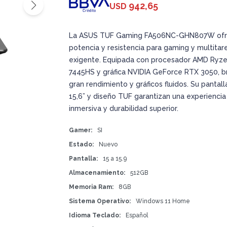
942,65
USD
La ASUS TUF Gaming FA506NC-GHN807W of
potencia y resistencia para gaming y multitar
exigente. Equipada con procesador AMD Ryze
7445HS y gráfica NVIDIA GeForce RTX 3050, b
gran rendimiento y gráficos fluidos. Su pantall
15,6” y diseño TUF garantizan una experiencia
inmersiva y durabilidad superior.
Gamer
SI
Estado
Nuevo
Pantalla
15 a 15.9
Almacenamiento
512GB
Memoria Ram
8GB
Sistema Operativo
Windows 11 Home
Idioma Teclado
Español