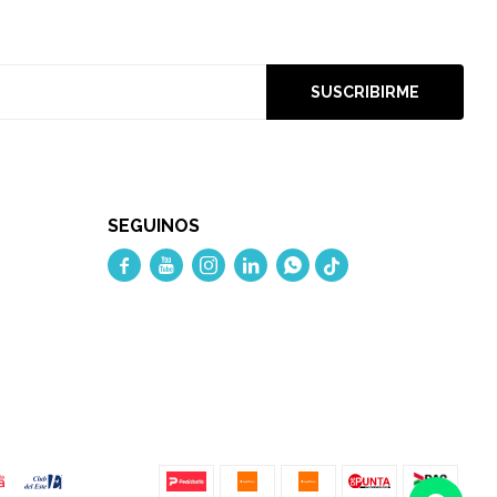
SUSCRIBIRME
SEGUINOS




