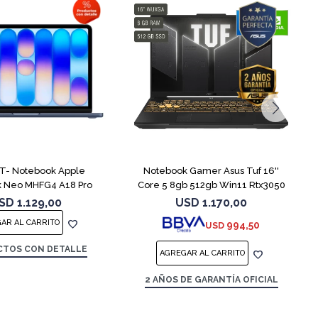
COMPARAR
COMPARAR
- Notebook Apple
Notebook Gamer Asus Tuf 16''
 Neo MHFG4 A18 Pro
Core 5 8gb 512gb Win11 Rtx3050
512GB 8GB
SD
1.129,00
USD
1.170,00
994,50
USD
TOS CON DETALLE
2 AÑOS DE GARANTÍA OFICIAL