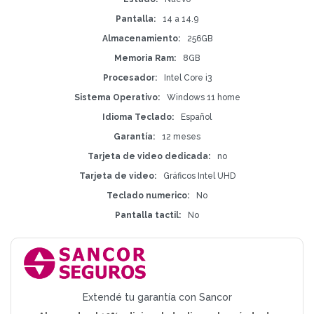
Pantalla
14 a 14.9
Almacenamiento
256GB
Memoria Ram
8GB
Procesador
Intel Core i3
Sistema Operativo
Windows 11 home
Idioma Teclado
Español
Garantía
12 meses
Tarjeta de video dedicada
no
Tarjeta de video
Gráficos Intel UHD
Teclado numerico
No
Pantalla tactil
No
Extendé tu garantía con Sancor