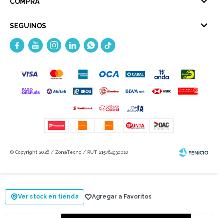
COMPRA
SEGUINOS





© Copyright 2026 / ZonaTecno / RUT 215764930010
Ver stock en tienda
Fenicio