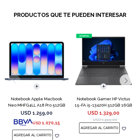
PRODUCTOS QUE TE PUEDEN INTERESAR
COMPARAR
COMPARAR
Notebook Apple Macbook
Notebook Gamer HP Victus
Neo MHFG4LL A18 Pro 512GB
15-FA i5-13420H 512GB 16GB
8GB Indigo
RTX 4050
USD
1.259,00
USD
1.329,00
USD
1.499,00
1.070,15
USD