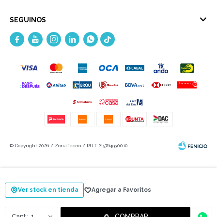
SEGUINOS





© Copyright 2026 / ZonaTecno / RUT 215764930010
Ver stock en tienda
Fenicio
1
COMPRAR