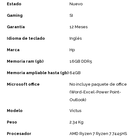
Estado
Nuevo
Gaming
SI
Garantía
12 Meses
Idioma de teclado
Inglés
Marca
Hp
Memoria ram (gb)
16GB DDR5
Memoria ampliable hasta (gb)
64GB
Microsoft office
No incluye paquete de office
(Word-Excel-Power Point-
Outlook)
Modelo
Victus
Peso
2.34 Kg
Procesador
AMD Ryzen 7 Ryzen 7 7445HS