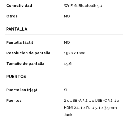
Conectividad
Wi-Fi 6, Bluetooth 5.4
Otros
NO
PANTALLA
Pantalla táctil
NO
Resolucion de pantalla
1920 x 1080
Tamaño de pantalla
15,6
PUERTOS
Puerto lan (rj45)
SI
Puertos
2 x USB-A 3.2, 1 x USB-C 3.2, 1 x
HDMI 2.1, 1 x RJ-45, 1 x 3.5mm
Jack