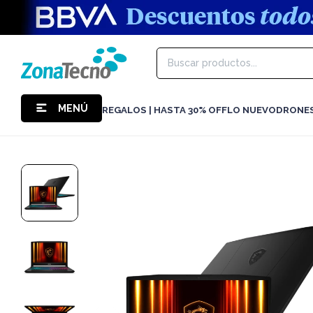
MENÚ
REGALOS | HASTA 30% OFF
LO NUEVO
DRONE