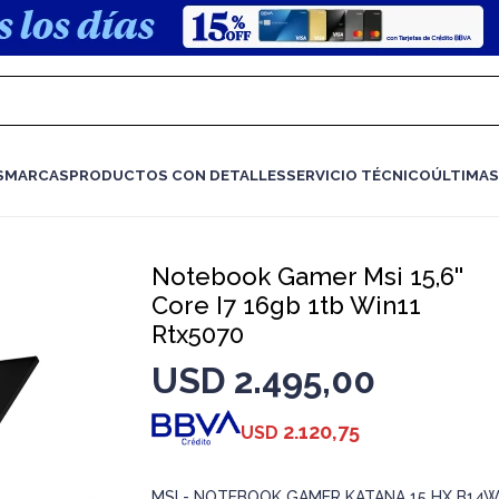
S
MARCAS
PRODUCTOS CON DETALLES
SERVICIO TÉCNICO
ÚLTIMAS
Notebook Gamer Msi 15,6''
Core I7 16gb 1tb Win11
Rtx5070
USD
2.495,00
2.120,75
USD
MSI - NOTEBOOK GAMER KATANA 15 HX B14