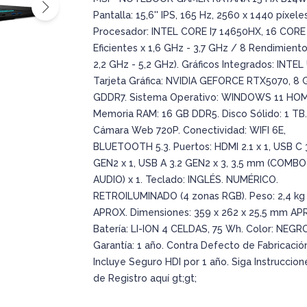
Pantalla: 15,6'' IPS, 165 Hz, 2560 x 1440 píxeles
Procesador: INTEL CORE I7 14650HX, 16 CORE
Eficientes x 1,6 GHz - 3,7 GHz / 8 Rendimiento
2,2 GHz - 5,2 GHz). Gráficos Integrados: INTEL
Tarjeta Gráfica: NVIDIA GEFORCE RTX5070, 8 
GDDR7. Sistema Operativo: WINDOWS 11 HOM
Memoria RAM: 16 GB DDR5. Disco Sólido: 1 TB.
Cámara Web 720P. Conectividad: WIFI 6E,
BLUETOOTH 5.3. Puertos: HDMI 2.1 x 1, USB C 
GEN2 x 1, USB A 3.2 GEN2 x 3, 3,5 mm (COMBO
AUDIO) x 1. Teclado: INGLÉS. NUMÉRICO.
RETROILUMINADO (4 zonas RGB). Peso: 2,4 kg
APROX. Dimensiones: 359 x 262 x 25,5 mm AP
Batería: LI-ION 4 CELDAS, 75 Wh. Color: NEGRO
Garantía: 1 año. Contra Defecto de Fabricación
Incluye Seguro HDI por 1 año. Siga Instruccion
de Registro aquí gt;gt;