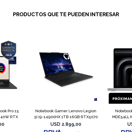
PRODUCTOS QUE TE PUEDEN INTERESAR
COMPARAR
COMPARAR
ook Pro 15
Notebook Gamer Lenovo Legion
Noteboo
040W RTX
5I i9-14900HX 1TB 16GB RTX5070
MDE54LL M
00
USD
2.899,00
U