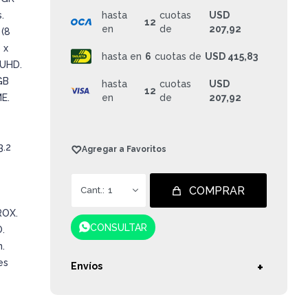
.
hasta
cuotas
USD
12
en
de
207,92
 (8
 x
hasta en
6
cuotas de
USD 415,83
 UHD.
GB
hasta
cuotas
USD
12
E.
en
de
207,92
3.2
COMPRAR
1
ROX.
CONSULTAR
.
.
es
Envíos