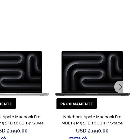
COMPARAR
COMPARAR
k Apple Macbook Pro
Notebook Apple Macbook Pro
5 1TB 16GB 14" Silver
MDE14 M5 1TB 16GB 14" Space
Black
SD
2.990,00
USD
2.990,00