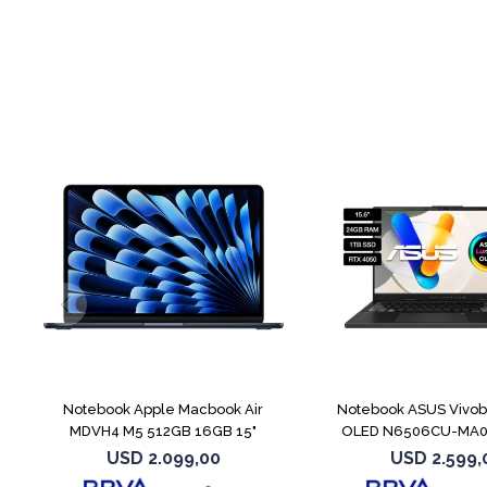
COMPARAR
Notebook Apple Macbook Air
Notebook ASUS Vivob
MDVH4 M5 512GB 16GB 15"
OLED N6506CU-MA
Midnight
4050
USD
2.099,00
USD
2.599,