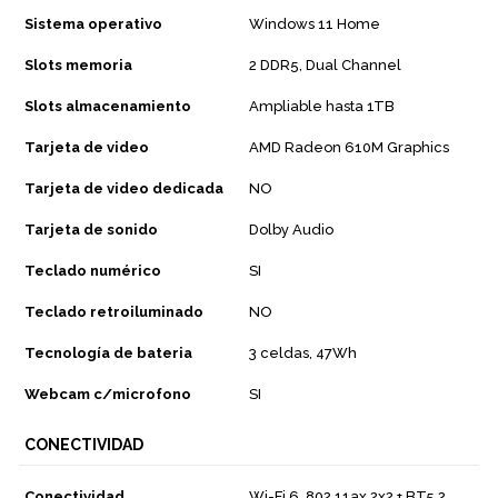
Sistema operativo
Windows 11 Home
Slots memoria
2 DDR5, Dual Channel
Slots almacenamiento
Ampliable hasta 1TB
Tarjeta de video
AMD Radeon 610M Graphics
Tarjeta de video dedicada
NO
Tarjeta de sonido
Dolby Audio
Teclado numérico
SI
Teclado retroiluminado
NO
Tecnología de bateria
3 celdas, 47Wh
Webcam c/microfono
SI
CONECTIVIDAD
Conectividad
Wi-Fi 6, 802.11ax 2x2 + BT5.2