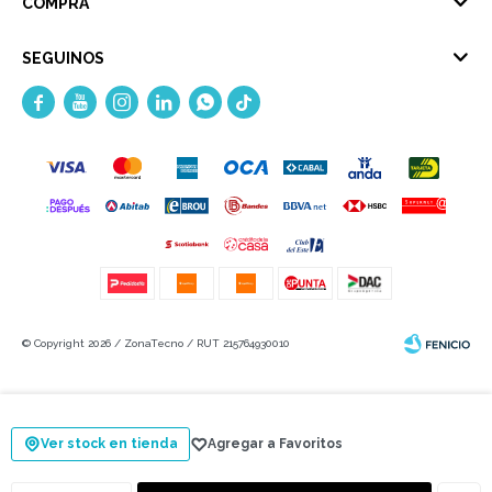
COMPRA
SEGUINOS





© Copyright 2026 / ZonaTecno / RUT 215764930010
Ver stock en tienda
Fenicio