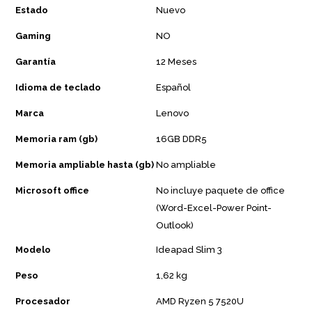
Estado
Nuevo
Gaming
NO
Garantía
12 Meses
Idioma de teclado
Español
Marca
Lenovo
Memoria ram (gb)
16GB DDR5
Memoria ampliable hasta (gb)
No ampliable
Microsoft office
No incluye paquete de office
(Word-Excel-Power Point-
Outlook)
Modelo
Ideapad Slim 3
Peso
1,62 kg
Procesador
AMD Ryzen 5 7520U