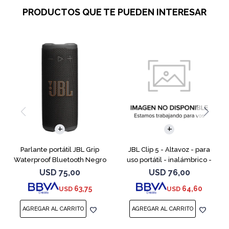
PRODUCTOS QUE TE PUEDEN INTERESAR
Parlante portátil JBL Grip
JBL Clip 5 - Altavoz - para
Waterproof Bluetooth Negro
uso portátil - inalámbrico -
Bluetooth - controlado por
USD
75,00
USD
76,00
aplicación - 7 vatios - rojo
63,75
64,60
USD
USD