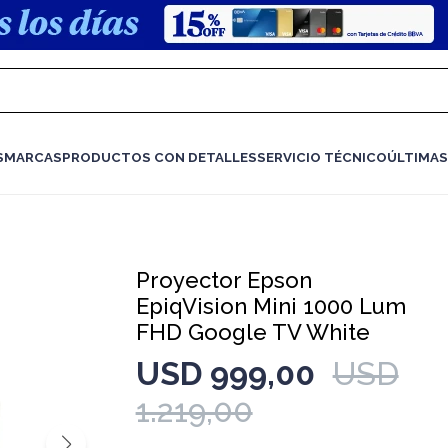
S
MARCAS
PRODUCTOS CON DETALLES
SERVICIO TÉCNICO
ÚLTIMAS
Proyector Epson
EpiqVision Mini 1000 Lum
FHD Google TV White
USD
999,00
USD
1.219,00