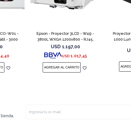
x CO-W01 -
Epson - Proyector 3LCD - W49 -
Proyector
til - 3000
3800L WXGA 1200x800 - RJ45,
1000 Lum
000 lúmenes
HDMIx2, VGAx2, RS232x2, 3,5mm
00
USD
1.197,00
U
x 800) - 16
in-out, USB A y B - Bocinas - 2 años
64,40
1.017,45
USD
tienda.