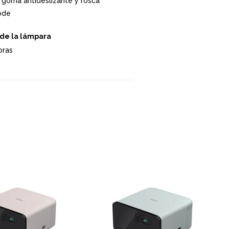
 goma antideslizante y rosca
ode
l de la lámpara
oras