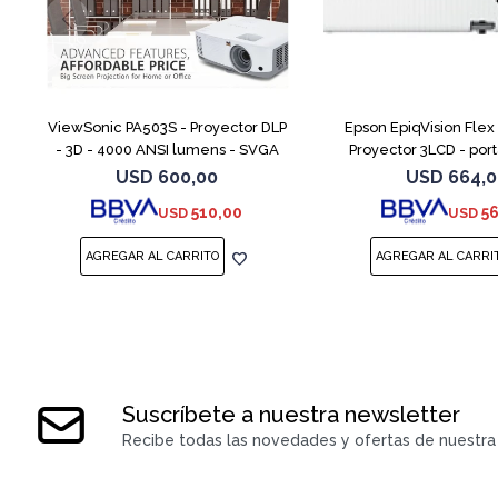
ViewSonic PA503S - Proyector DLP
Epson EpiqVision Fle
- 3D - 4000 ANSI lumens - SVGA
Proyector 3LCD - portá
(800 x 600) - 4:3 - con 1 año de
lúmenes (blanco) - 3
USD
600,00
USD
664,
servicio de cambio urgente
(color) - WXGA (1280 
510,00
5
USD
USD
Suscríbete a nuestra newsletter
Recibe todas las novedades y ofertas de nuestra 