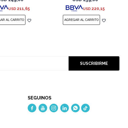
211,65
220,15
USD
USD
SUSCRIBIRME
SEGUINOS




