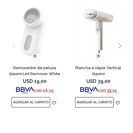
Removedor de pelusa
Plancha a Vapor Vertical
Xiaomi Lint Remover White
Xiaomi
Quitapelusa
USD
19,00
USD
39,00
16,15
33,15
USD
USD