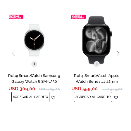
Reloj SmartWatch Samsung
Reloj SmartWatch Apple
Galaxy Watch 8 SM-L330
Watch Series 11 42mm
44mm Silver
MEQU4L Black ML
USD
309,00
USD
559,00
USD
369,00
USD
599,00