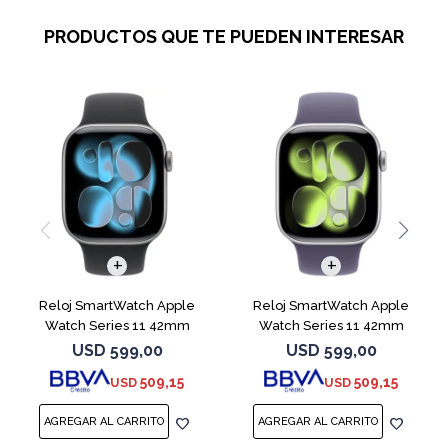
PRODUCTOS QUE TE PUEDEN INTERESAR
Reloj SmartWatch Apple
Reloj SmartWatch Apple
Watch Series 11 42mm
Watch Series 11 42mm
MEQX4 Space Gray
MEU64L Silver SM
USD
599,00
USD
599,00
509,15
509,15
USD
USD